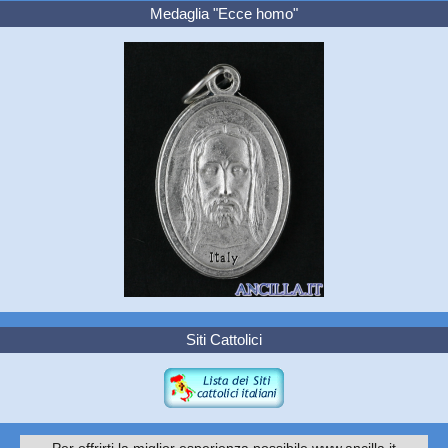
Medaglia "Ecce homo"
Siti Cattolici