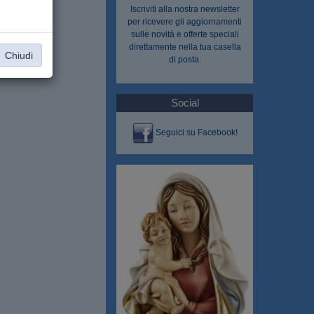
opa.
Iscriviti alla nostra
newsletter
ale
.
per ricevere gli aggiornamenti
sulle novità e offerte speciali
direttamente nella tua casella
Chiudi
di posta.
Social
Seguici su Facebook!