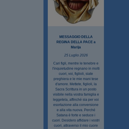
MESSAGGIO DELLA
REGINA DELLA PACE a
Marija
25 Luglio 2026
Cari figli, mentre le tenebre e
l'inquietudine regnano in molti
cuori, voi, figlioli, siate
preghiera e le mie mani tese
d'amore. Mettete, figlioli, la
Sacra Scrittura in un posto
visibile nella vostra famiglia e
leggetela, affinché sia per voi
esortazione alla conversione
e alla vita nuova. Perché
Satana è forte e seduce i
cuori. Desidero affidare i vostri
cuori, attraverso il mio cuore