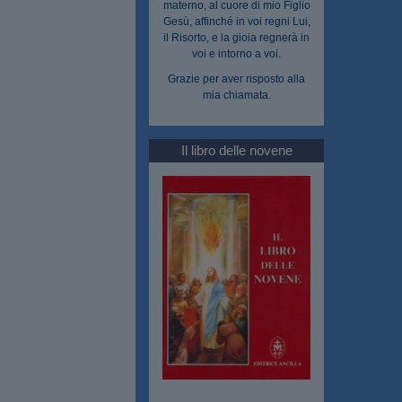
materno, al cuore di mio Figlio
Gesù, affinché in voi regni Lui,
il Risorto, e la gioia regnerà in
voi e intorno a voi.
Grazie per aver risposto alla
mia chiamata.
Il libro delle novene