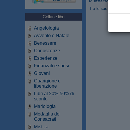
Munsterschwarzach in G
Tra le sue opere princ
Collane libri
Angelologia
Avvento e Natale
Benessere
Conoscenze
Esperienze
Fidanzati e sposi
Giovani
Guarigione e
liberazione
Libri al 20%-50% di
sconto
Mariologia
Medaglia dei
Consacrati
Mistica