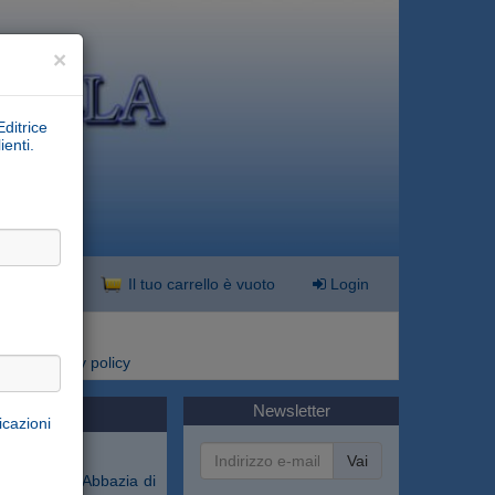
×
Editrice
ienti.
nzata
Il tuo carrello è vuoto
Login
i
Privacy policy
Newsletter
icazioni
Vai
ratore dell'Abbazia di