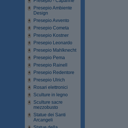
Presepio - Capanne
Presepio Ambiente
Design
Presepio Avvento
Presepio Cometa
Presepio Kostner
Presepio Leonardo
Presepio Mahlknecht
Presepio Pema
Presepio Rainell
Presepio Redentore
Presepio Ulrich
Rosari elettronici
Sculture in legno
Sculture sacre
mezzobusto
Statue dei Santi
Arcangeli
Statue della