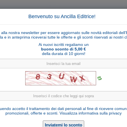
Benvenuto su Ancilla Editrice!
ti alla nostra newsletter per essere aggiornato sulle novità editoriali dell'
la e in anteprima riceverai tutte le offerte e gli sconti riservati ai nostri cl
Ai nuovi iscritti regaliamo un
buono sconto di 5,00 €
della durata di 10 giorni!
Cerca
Ricerca ava
ligiosi
Collane libri
Articoli religiosi
Pagamenti
Rivenditori
Solidarietà
Notizie
Link util
Anselm Grun
endo accetto il trattamento dei dati personali al fine di ricevere comun
promozionali, offerte e sconti.
Visualizza informativa sulla privacy
ttore in teologia e monaco benedettino, è attualmente priore amminist