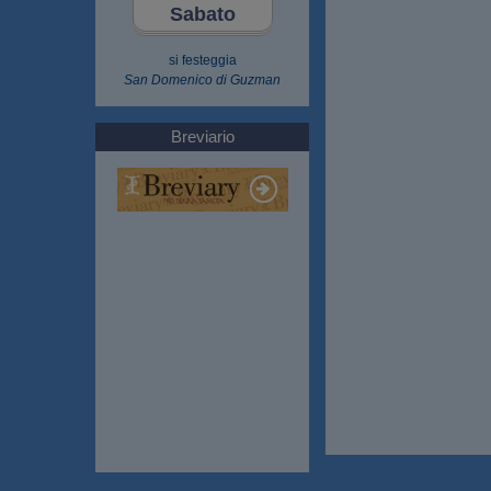
Sabato
si festeggia
San Domenico di Guzman
Breviario