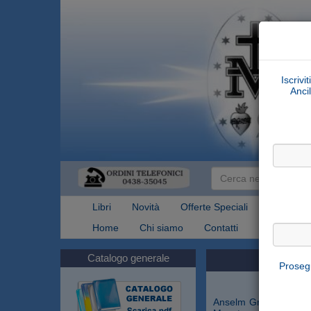
Iscrivi
Ancil
Libri
Novità
Offerte Speciali
Articoli Re
Home
Chi siamo
Contatti
Spedizioni
Catalogo generale
Prosegu
Anselm Grun, 1945, do