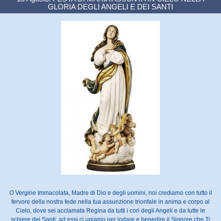
GLORIA DEGLI ANGELI E DEI SANTI
O Vergine Immacolata, Madre di Dio e degli uomini, noi crediamo con tutto il
fervore della nostra fede nella tua assunzione trionfale in anima e corpo al
Cielo, dove sei acclamata Regina da tutti i cori degli Angeli e da tutte le
schiere dei Santi; ad essi ci uniamo per lodare e benedire il Signore che Ti