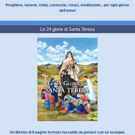
Preghiere, novene, tridui, coroncine, rosari, meditazioni... per ogni giorno
dell'anno!
Le 24 glorie di Santa Teresa
Un libretto di 8 pagine formato tascabile da portare con sé ovunque.