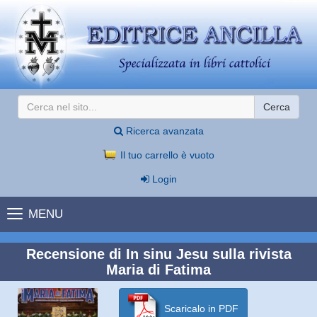
Cerca
Ricerca avanzata
Il tuo carrello è vuoto
Login
MENU
Recensione di In sinu Jesu sulla rivista
Maria di Fatima
Scaricalo in PDF