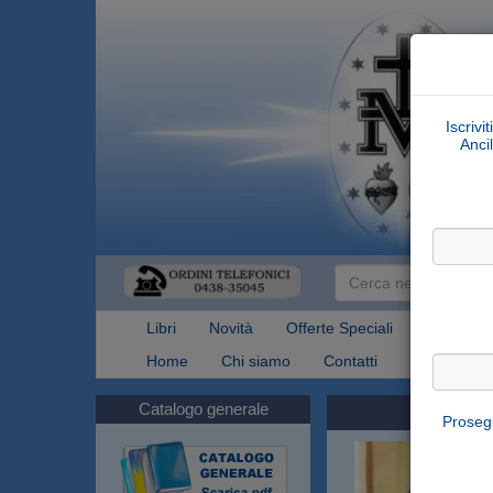
Iscrivi
Ancil
Libri
Novità
Offerte Speciali
Articoli Re
Home
Chi siamo
Contatti
Spedizioni
Catalogo generale
Prosegu