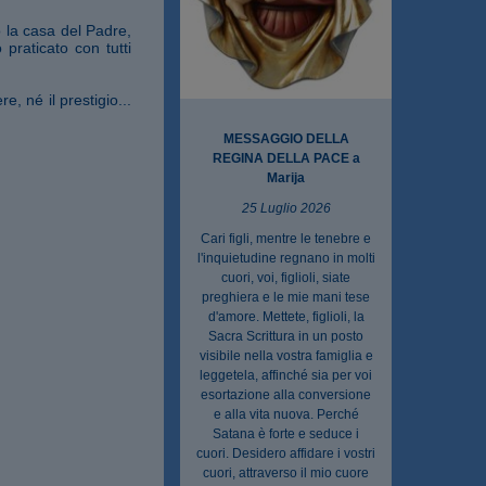
o la casa del Padre,
praticato con tutti
e, né il prestigio...
MESSAGGIO DELLA
REGINA DELLA PACE a
Marija
25 Luglio 2026
Cari figli, mentre le tenebre e
l'inquietudine regnano in molti
cuori, voi, figlioli, siate
preghiera e le mie mani tese
d'amore. Mettete, figlioli, la
Sacra Scrittura in un posto
visibile nella vostra famiglia e
leggetela, affinché sia per voi
esortazione alla conversione
e alla vita nuova. Perché
Satana è forte e seduce i
cuori. Desidero affidare i vostri
cuori, attraverso il mio cuore