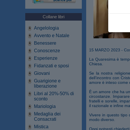
Collane libri
Angelologia
Avvento e Natale
Benessere
15 MARZO 2023 - Cos
Conoscenze
Esperienze
La Quaresima è tempo d
Chiesa.
Fidanzati e sposi
Giovani
Se la nostra religion
dell’incontro con Cri
Guarigione e
amore è inteso come c
liberazione
È un amore che ha una
Libri al 20%-50% di
circostanze. Imparare
sconto
fratelli e sorelle, im
il razionale e infine ma
Mariologia
Medaglia dei
Vivere in questo tipo 
Consacrati
modo diverso.
Mistica
Oggi potresti chieder