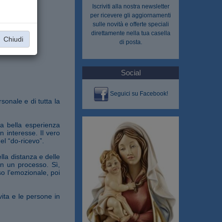
Iscriviti alla nostra
newsletter
per ricevere gli aggiornamenti
sulle novità e offerte speciali
direttamente nella tua casella
Chiudi
di posta.
Social
Seguici su Facebook!
sonale e di tutta la
la bella esperienza
 interesse. Il vero
l “do-ricevo”.
la distanza e delle
in un processo. Sì,
so l’emozionale, poi
vita e le persone in