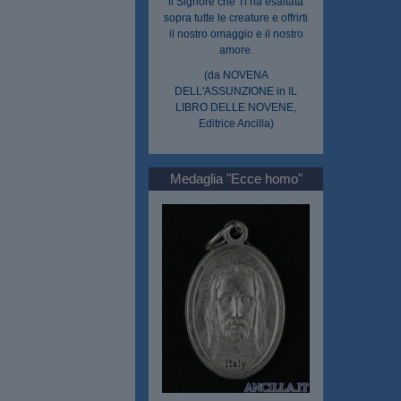
il Signore che Ti ha esaltata
sopra tutte le creature e offrirti
il nostro omaggio e il nostro
amore.
(da NOVENA
DELL'ASSUNZIONE in IL
LIBRO DELLE NOVENE,
Editrice Ancilla)
Medaglia "Ecce homo"