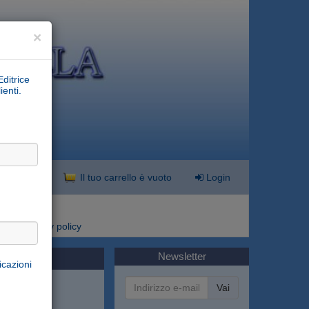
×
Editrice
ienti.
nzata
Il tuo carrello è vuoto
Login
i
Privacy policy
Newsletter
icazioni
Vai