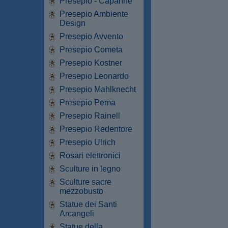
Presepio - Capanne
Presepio Ambiente
Design
Presepio Avvento
Presepio Cometa
Presepio Kostner
Presepio Leonardo
Presepio Mahlknecht
Presepio Pema
Presepio Rainell
Presepio Redentore
Presepio Ulrich
Rosari elettronici
Sculture in legno
Sculture sacre
mezzobusto
Statue dei Santi
Arcangeli
Statue della