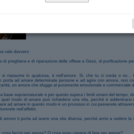
Scaricalo in PDF
Segnala ad un amico
a vale davvero
i preghiera e di riparazione delle offese a Gesù, di purificazione per
e si riassume in qualcosa, è nell’amore. Sì, che tu ci creda o no... 
sto porta ad amare determinate persone e ad agire con amore, non con
arità, un amore che sfugge al puramente emozionale e commerciale de
 base soprannaturale e per questo supera i limiti umani del tempo, del
 quel modo di amare può richiedere una vita, perché è addentrarsi 
parare ad amare in questo modo è un processo in cui passerete attraver
turerete nell’affetto.
di amore ti porta ad avere una vita diversa, perché arrivi a vedere la 
ti: cosa faccio per amore? O cosa sono capace di fare per amore?