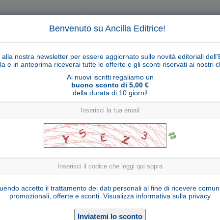
Benvenuto su Ancilla Editrice!
ti alla nostra newsletter per essere aggiornato sulle novità editoriali dell'
la e in anteprima riceverai tutte le offerte e gli sconti riservati ai nostri cl
Ai nuovi iscritti regaliamo un
buono sconto di 5,00 €
della durata di 10 giorni!
Cerca
Ricerca ava
ligiosi
Collane libri
Articoli religiosi
Pagamenti
Rivenditori
Solidarietà
Notizie
Link util
15 marzo 2023: SEMI PER L'ANIMA
endo accetto il trattamento dei dati personali al fine di ricevere comun
promozionali, offerte e sconti.
Visualizza informativa sulla privacy
di
Catalina Rivas