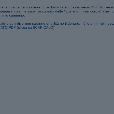
 la fine del tempo terreno, e dovrò fare il passo verso l’infinito, vers
viaggerà con me sarà l’accumulo delle “opere di misericordia” che ho 
sul mio cammino.
e e definitivo non saranno di utilità né il denaro, né le armi, né il poter
TO PDF (clicca su SCARICALO)