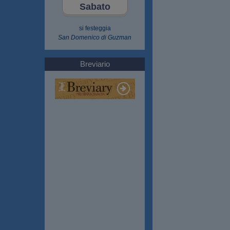
Sabato
si festeggia
San Domenico di Guzman
Breviario