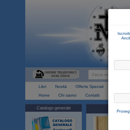
Iscrivi
Ancil
Libri
Novità
Offerte Speciali
Articoli Re
Home
Chi siamo
Contatti
Spedizioni
Catalogo generale
Prosegu