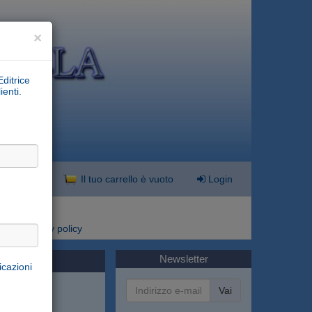
×
Editrice
ienti.
nzata
Il tuo carrello è vuoto
Login
i
Privacy policy
Newsletter
icazioni
Vai