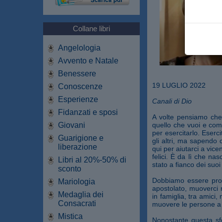
Collane libri
Angelologia
Avvento e Natale
Benessere
19 LUGLIO 2022
Conoscenze
Esperienze
Canali di Dio
Fidanzati e sposi
A volte pensiamo che 
Giovani
quello che vuoi e come
per esercitarlo. Eserc
Guarigione e
gli altri, ma sapendo 
liberazione
qui per aiutarci a vic
felici. È da lì che na
Libri al 20%-50% di
stato a fianco dei suoi
sconto
Dobbiamo essere prota
Mariologia
apostolato, muoverci 
Medaglia dei
in famiglia, tra amic
Consacrati
muovere le persone a v
Mistica
Nonostante questa sf