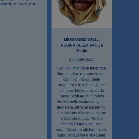
ossiamo essere quel
MESSAGGIO DELLA
REGINA DELLA PACE a
Marija
25 Luglio 2026
Cari figli, mentre le tenebre e
l'inquietudine regnano in molti
cuori, voi, figlioli, siate
preghiera e le mie mani tese
d'amore. Mettete, figlioli, la
Sacra Scrittura in un posto
visibile nella vostra famiglia e
leggetela, affinché sia per voi
esortazione alla conversione
e alla vita nuova. Perché
Satana è forte e seduce i
cuori. Desidero affidare i vostri
cuori, attraverso il mio cuore