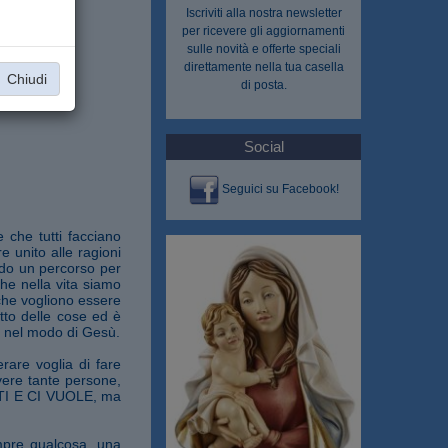
Iscriviti alla nostra
newsletter
per ricevere gli aggiornamenti
sulle novità e offerte speciali
direttamente nella tua casella
Chiudi
di posta.
Social
Seguici su Facebook!
 che tutti facciano
e unito alle ragioni
ando un percorso per
che nella vita siamo
 che vogliono essere
etto delle cose ed è
 e nel modo di Gesù.
rare voglia di fare
vere tante persone,
NATI E CI VUOLE, ma
mpre qualcosa, una