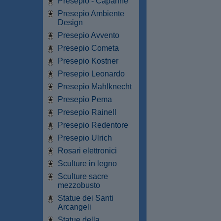
Presepio - Capanne
Presepio Ambiente
Design
Presepio Avvento
Presepio Cometa
Presepio Kostner
Presepio Leonardo
Presepio Mahlknecht
Presepio Pema
Presepio Rainell
Presepio Redentore
Presepio Ulrich
Rosari elettronici
Sculture in legno
Sculture sacre
mezzobusto
Statue dei Santi
Arcangeli
Statue della