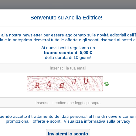
Benvenuto su Ancilla Editrice!
ti alla nostra newsletter per essere aggiornato sulle novità editoriali dell'
la e in anteprima riceverai tutte le offerte e gli sconti riservati ai nostri cl
Ai nuovi iscritti regaliamo un
buono sconto di 5,00 €
della durata di 10 giorni!
Cerca
Ricerca ava
ligiosi
Collane libri
Articoli religiosi
Pagamenti
Rivenditori
Solidarietà
Notizie
Link util
19 luglio 2022: SEMI PER L'ANIMA
endo accetto il trattamento dei dati personali al fine di ricevere comun
promozionali, offerte e sconti.
Visualizza informativa sulla privacy
di
Catalina Rivas