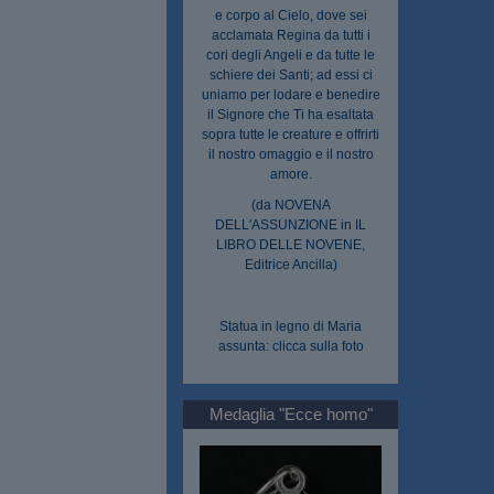
e corpo al Cielo, dove sei
acclamata Regina da tutti i
cori degli Angeli e da tutte le
schiere dei Santi; ad essi ci
uniamo per lodare e benedire
il Signore che Ti ha esaltata
sopra tutte le creature e offrirti
il nostro omaggio e il nostro
amore.
(da NOVENA
DELL'ASSUNZIONE in IL
LIBRO DELLE NOVENE,
Editrice Ancilla)
Statua in legno di Maria
assunta: clicca sulla foto
Medaglia "Ecce homo"