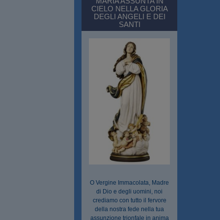
MARIA ASSUNTA IN
CIELO NELLA GLORIA
DEGLI ANGELI E DEI
SANTI
O Vergine Immacolata, Madre
di Dio e degli uomini, noi
crediamo con tutto il fervore
della nostra fede nella tua
assunzione trionfale in anima