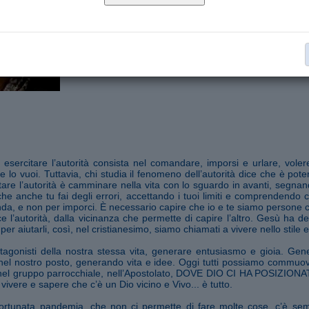
Segnala ad un amico
esercitare l’autorità consista nel comandare, imporsi e urlare, volere
 lo vuoi. Tuttavia, chi studia il fenomeno dell’autorità dice che è poter
itare l’autorità è camminare nella vita con lo sguardo in avanti, segn
che anche tu fai degli errori, accettando i tuoi limiti e comprendendo 
enda, e non per imporci. È necessario capire che io e te siamo persone
sce l’autorità, dalla vicinanza che permette di capire l’altro. Gesù ha d
 per aiutarli, così, nel cristianesimo, siamo chiamati a vivere nello stile
gonisti della nostra stessa vita, generare entusiasmo e gioia. Gene
nel nostro posto, generando vita e idee. Oggi tutti possiamo commuo
i, nel gruppo parrocchiale, nell’Apostolato, DOVE DIO CI HA POSIZIO
ivere e sapere che c’è un Dio vicino e Vivo... è tutto.
ortunata pandemia, che non ci permette di fare molte cose, c’è se