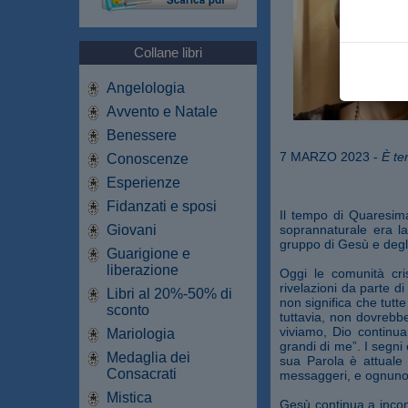
Collane libri
Angelologia
Avvento e Natale
Benessere
7 MARZO 2023 -
È te
Conoscenze
Esperienze
Fidanzati e sposi
Il tempo di Quaresima
Giovani
soprannaturale era la
gruppo di Gesù e degli
Guarigione e
liberazione
Oggi le comunità cri
rivelazioni da parte d
Libri al 20%-50% di
non significa che tutt
sconto
tuttavia, non dovrebb
viviamo, Dio continua
Mariologia
grandi di me”. I segni
Medaglia dei
sua Parola è attuale 
Consacrati
messaggeri, e ognuno 
Mistica
Gesù continua a incont