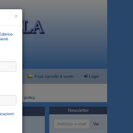
×
Editrice
ienti.
nzata
Il tuo carrello è vuoto
Login
i
Privacy policy
Newsletter
icazioni
Vai