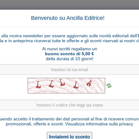
Benvenuto su Ancilla Editrice!
ti alla nostra newsletter per essere aggiornato sulle novità editoriali dell'
la e in anteprima riceverai tutte le offerte e gli sconti riservati ai nostri cl
Ai nuovi iscritti regaliamo un
buono sconto di 5,00 €
della durata di 10 giorni!
Cerca
Ricerca ava
ligiosi
Collane libri
Articoli religiosi
Pagamenti
Rivenditori
Solidarietà
Notizie
Link util
7 marzo 2023: SEMI PER L'ANIMA
endo accetto il trattamento dei dati personali al fine di ricevere comun
promozionali, offerte e sconti.
Visualizza informativa sulla privacy
di
Catalina Rivas