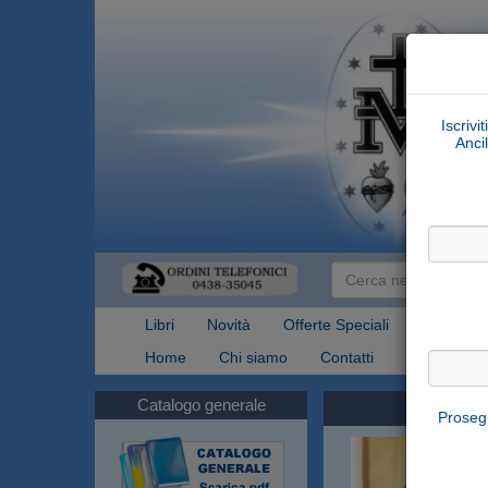
Iscrivi
Ancil
Libri
Novità
Offerte Speciali
Articoli Re
Home
Chi siamo
Contatti
Spedizioni
Catalogo generale
Prosegu