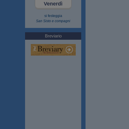
Venerdì
si festeggia
San Sisto e compagni
Breviario