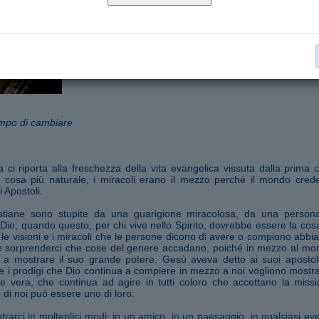
Scaricalo in PDF
Segnala ad un amico
mpo di cambiare
 ci riporta alla freschezza della vita evangelica vissuta dalla prima 
 cosa più naturale, i miracoli erano il mezzo perché il mondo cred
 Apostoli.
stiane sono stupite da una guarigione miracolosa, da una person
i Dio; quando questo, per chi vive nello Spirito, dovrebbe essere la cosa
e le visioni e i miracoli che le persone dicono di avere o compiono abb
e sorprenderci che cose del genere accadano, poiché in mezzo al mon
 a mostrare il suo grande potere. Gesù aveva detto ai suoi apostol
 e i prodigi che Dio continua a compiere in mezzo a noi vogliono mostr
e vera, che continua ad agire in tutti coloro che accettano la miss
di noi può essere uno di loro.
rarci in molteplici modi: in un amico, in un paesaggio, in qualsiasi eve