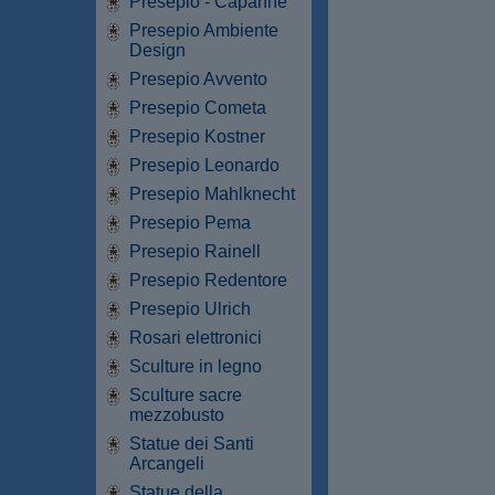
Presepio - Capanne
Presepio Ambiente
Design
Presepio Avvento
Presepio Cometa
Presepio Kostner
Presepio Leonardo
Presepio Mahlknecht
Presepio Pema
Presepio Rainell
Presepio Redentore
Presepio Ulrich
Rosari elettronici
Sculture in legno
Sculture sacre
mezzobusto
Statue dei Santi
Arcangeli
Statue della