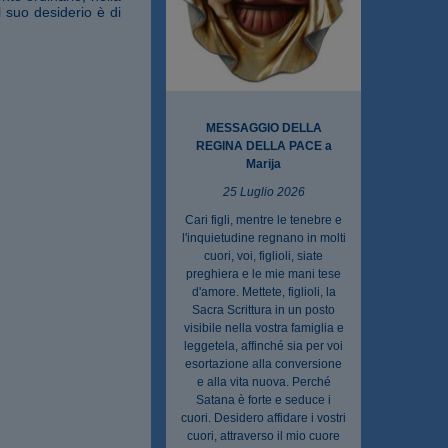
l suo desiderio è di
MESSAGGIO DELLA
REGINA DELLA PACE a
Marija
25 Luglio 2026
Cari figli, mentre le tenebre e
l'inquietudine regnano in molti
cuori, voi, figlioli, siate
preghiera e le mie mani tese
d'amore. Mettete, figlioli, la
Sacra Scrittura in un posto
visibile nella vostra famiglia e
leggetela, affinché sia per voi
esortazione alla conversione
e alla vita nuova. Perché
Satana è forte e seduce i
cuori. Desidero affidare i vostri
cuori, attraverso il mio cuore