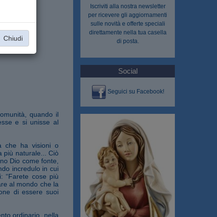
Iscriviti alla nostra
newsletter
per ricevere gli aggiornamenti
sulle novità e offerte speciali
direttamente nella tua casella
Chiudi
di posta.
Social
Seguici su Facebook!
comunità, quando il
esse e si unisse al
a che ha visioni o
 più naturale... Ciò
iano Dio come fonte,
do incredulo in cui
i: “Farete cose più
are al mondo che la
ione di essere suoi
nto ordinario, nella