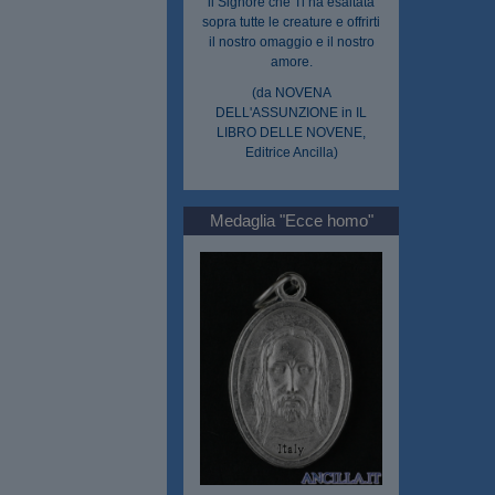
il Signore che Ti ha esaltata
sopra tutte le creature e offrirti
il nostro omaggio e il nostro
amore.
(da NOVENA
DELL'ASSUNZIONE in IL
LIBRO DELLE NOVENE,
Editrice Ancilla)
Medaglia "Ecce homo"