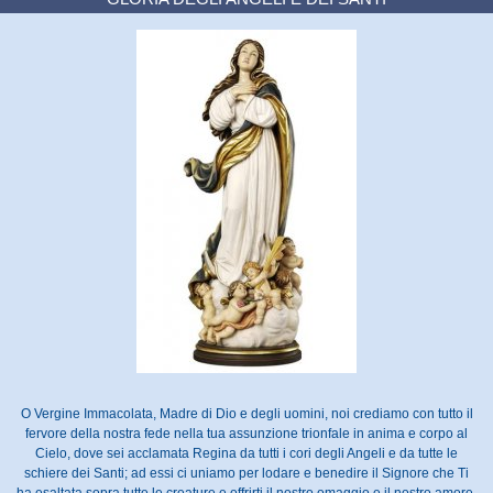
O Vergine Immacolata, Madre di Dio e degli uomini, noi crediamo con tutto il
fervore della nostra fede nella tua assunzione trionfale in anima e corpo al
Cielo, dove sei acclamata Regina da tutti i cori degli Angeli e da tutte le
schiere dei Santi; ad essi ci uniamo per lodare e benedire il Signore che Ti
ha esaltata sopra tutte le creature e offrirti il nostro omaggio e il nostro amore.