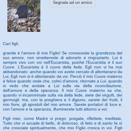
Segnala ad un amico
Cari figli,
grande è l'amore di mio Figlio! Se conosceste la grandezza del
suo amore, non smettereste di adorarlo e ringraziarlo. Lui è
sempre vivo con voi nell'Eucaristia, poiché l'Eucaristia è il suo
Cuore. L'Eucaristia è il cuore della fede. Egli non vi ha mai
abbandonato: anche quando voi avete cercato di allontanarvi da
Lui, Egli non si è allontanato da voi. Perciò il mio Cuore materno
è felice quando vede che, colmi d'amore, ritornate a Lui; quando
io vedo che andate a Lui sulla via della riconciliazione,
dell'amore e della speranza. Il mio Cuore materno sa che,
quando vi incamminate sulla via della fede, siete dei virgulti, dei
germogli: ma, con la preghiera e il digiuno, sarete dei frutti, il
mio fiore, gli apostoli del mio amore. Sarete portatori di luce e,
con l'amore e la speranza, illuminerete tutti attorno a voi.
Figli miei, come Madre vi prego: pregate, riflettete, meditate.
Tutto che vi accade di bello, di doloroso, di lieto e di santo fa sì
che cresciate spiritualmente, che mio Figlio cresca in voi. Figli