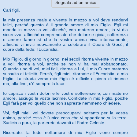
Segnala ad un amico
Cari figli,
la mia presenza reale e vivente in mezzo a voi deve rendervi
felici, perché questo è il grande amore di mio Figlio. Egli mi
manda in mezzo a voi affinché, con materno amore, io vi dia
sicurezza; affinché comprendiate che dolore e gioia, sofferenza
e amore fanno sì che la vostra anima viva intensamente;
affinché vi inviti nuovamente a celebrare il Cuore di Gesù, il
cuore della fede: l'Eucaristia.
Mio Figlio, di giorno in giorno, nei secoli ritorna vivente in mezzo
a voi: ritorna a voi, anche se non vi ha mai abbandonato.
Quando uno di voi, miei figli, ritorna a Lui, il mio Cuore materno
sussulta di felicità. Perciò, figli miei, ritornate all'Eucaristia, a mio
Figlio. La strada verso mio Figlio è difficile e piena di rinunce
ma, alla fine, c'è sempre la luce.
Io capisco i vostri dolori e le vostre sofferenze e, con materno
amore, asciugo le voste lacrime. Confidate in mio Figlio, poiché
Egli farà per voi quello che non sapreste nemmeno chiedere.
Voi, figli miei, voi dovete preoccuparvi soltanto per la vostra
anima, perché essa è l'unica cosa che vi appartiene sulla terra.
Sudicia o pura, la porterete davanti al Padre Celeste.
Ricordate: la fede nell'amore di mio Figlio viene sempre