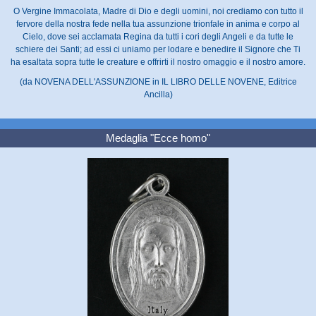
O Vergine Immacolata, Madre di Dio e degli uomini, noi crediamo con tutto il
fervore della nostra fede nella tua assunzione trionfale in anima e corpo al
Cielo, dove sei acclamata Regina da tutti i cori degli Angeli e da tutte le
schiere dei Santi; ad essi ci uniamo per lodare e benedire il Signore che Ti
ha esaltata sopra tutte le creature e offrirti il nostro omaggio e il nostro amore.
(da NOVENA DELL'ASSUNZIONE in IL LIBRO DELLE NOVENE, Editrice
Ancilla)
Medaglia "Ecce homo"