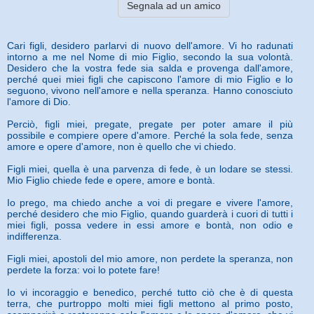
Segnala ad un amico
Cari figli, desidero parlarvi di nuovo dell'amore. Vi ho radunati
intorno a me nel Nome di mio Figlio, secondo la sua volontà.
Desidero che la vostra fede sia salda e provenga dall'amore,
perché quei miei figli che capiscono l'amore di mio Figlio e lo
seguono, vivono nell'amore e nella speranza. Hanno conosciuto
l'amore di Dio.
Perciò, figli miei, pregate, pregate per poter amare il più
possibile e compiere opere d'amore. Perché la sola fede, senza
amore e opere d'amore, non è quello che vi chiedo.
Figli miei, quella è una parvenza di fede, è un lodare se stessi.
Mio Figlio chiede fede e opere, amore e bontà.
Io prego, ma chiedo anche a voi di pregare e vivere l'amore,
perché desidero che mio Figlio, quando guarderà i cuori di tutti i
miei figli, possa vedere in essi amore e bontà, non odio e
indifferenza.
Figli miei, apostoli del mio amore, non perdete la speranza, non
perdete la forza: voi lo potete fare!
Io vi incoraggio e benedico, perché tutto ciò che è di questa
terra, che purtroppo molti miei figli mettono al primo posto,