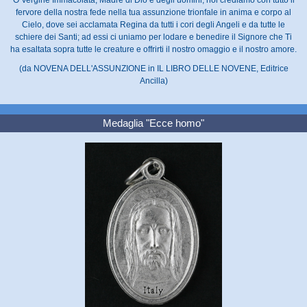
fervore della nostra fede nella tua assunzione trionfale in anima e corpo al
Cielo, dove sei acclamata Regina da tutti i cori degli Angeli e da tutte le
schiere dei Santi; ad essi ci uniamo per lodare e benedire il Signore che Ti
ha esaltata sopra tutte le creature e offrirti il nostro omaggio e il nostro amore.
(da NOVENA DELL'ASSUNZIONE in IL LIBRO DELLE NOVENE, Editrice
Ancilla)
Medaglia "Ecce homo"