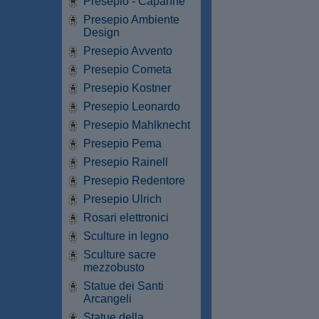
Presepio - Capanne
Presepio Ambiente
Design
Presepio Avvento
Presepio Cometa
Presepio Kostner
Presepio Leonardo
Presepio Mahlknecht
Presepio Pema
Presepio Rainell
Presepio Redentore
Presepio Ulrich
Rosari elettronici
Sculture in legno
Sculture sacre
mezzobusto
Statue dei Santi
Arcangeli
Statue della