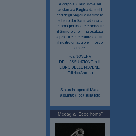
e corpo al Cielo, dove sei
acclamata Regina da tutti i
cori degli Angeli e da tutte le
schiere dei Santi; ad essi ci
uniamo per lodare e benedire
il Signore che Ti ha esaltata
sopra tutte le creature e offrirti
il nostro omaggio e il nostro
amore.
(da NOVENA
DELL'ASSUNZIONE in IL
LIBRO DELLE NOVENE,
Editrice Ancilla)
Statua in legno di Maria
assunta: clicca sulla foto
Medaglia "Ecce homo"