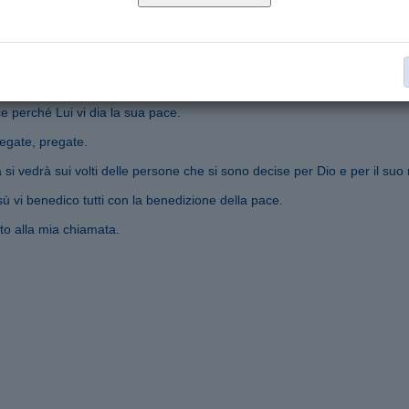
Segnala ad un amico
ce perché Lui vi dia la sua pace.
pregate, pregate.
ra si vedrà sui volti delle persone che si sono decise per Dio e per il suo
sù vi benedico tutti con la benedizione della pace.
to alla mia chiamata.