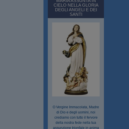
MARIA ASSUNTA IN
CIELO NELLA GLORIA
DEGLI ANGELI E DEI
SANTI
O Vergine Immacolata, Madre
di Dio e degli uomini, noi
crediamo con tutto il fervore
della nostra fede nella tua
assunzione trionfale in anima