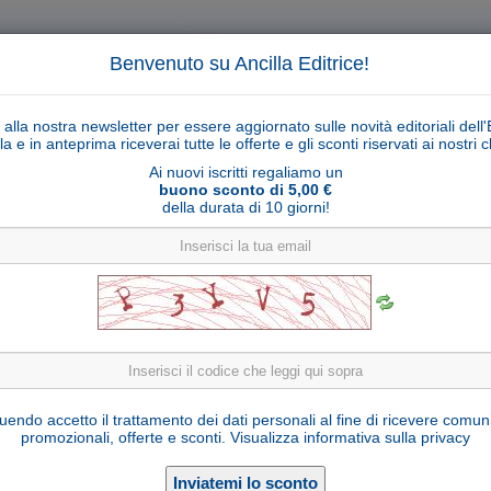
Benvenuto su Ancilla Editrice!
ti alla nostra newsletter per essere aggiornato sulle novità editoriali dell'
la e in anteprima riceverai tutte le offerte e gli sconti riservati ai nostri cl
Ai nuovi iscritti regaliamo un
buono sconto di 5,00 €
della durata di 10 giorni!
Cerca
Ricerca ava
ligiosi
Collane libri
Articoli religiosi
Pagamenti
Rivenditori
Solidarietà
Notizie
Link util
o di Medjugorje del 25 Dicembre 2013 a Marija
endo accetto il trattamento dei dati personali al fine di ricevere comun
promozionali, offerte e sconti.
Visualizza informativa sulla privacy