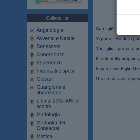
Collane libri
Cari figli!
Angelologia
Avvento e Natale
Vi porto il Re della pa
Benessere
Voi, figlioli, pregate, 
Conoscenze
Il frutto della preghie
Esperienze
Io con il mio Figlio Ge
Fidanzati e sposi
Grazie per aver rispos
Giovani
Guarigione e
liberazione
Libri al 20%-50% di
sconto
Mariologia
Medaglia dei
Consacrati
Mistica