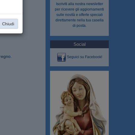
Iscriviti alla nostra
newsletter
per ricevere gli aggiornamenti
sulle novità e offerte speciali
direttamente nella tua casella
Chiudi
di posta.
Social
 regno.
Seguici su Facebook!