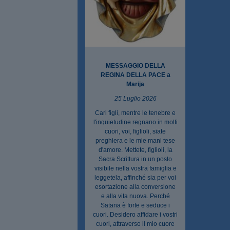
MESSAGGIO DELLA
REGINA DELLA PACE a
Marija
25 Luglio 2026
Cari figli, mentre le tenebre e
l'inquietudine regnano in molti
cuori, voi, figlioli, siate
preghiera e le mie mani tese
d'amore. Mettete, figlioli, la
Sacra Scrittura in un posto
visibile nella vostra famiglia e
leggetela, affinché sia per voi
esortazione alla conversione
e alla vita nuova. Perché
Satana è forte e seduce i
cuori. Desidero affidare i vostri
cuori, attraverso il mio cuore