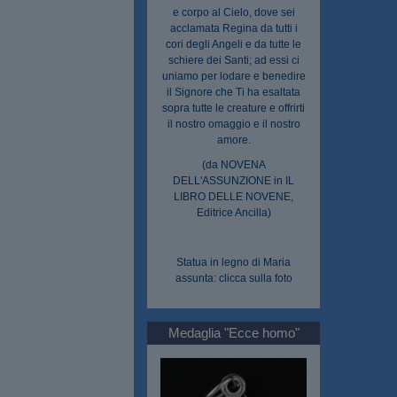
e corpo al Cielo, dove sei
acclamata Regina da tutti i
cori degli Angeli e da tutte le
schiere dei Santi; ad essi ci
uniamo per lodare e benedire
il Signore che Ti ha esaltata
sopra tutte le creature e offrirti
il nostro omaggio e il nostro
amore.
(da NOVENA
DELL'ASSUNZIONE in IL
LIBRO DELLE NOVENE,
Editrice Ancilla)
Statua in legno di Maria
assunta: clicca sulla foto
Medaglia "Ecce homo"