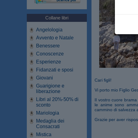
Collane libri
Angelologia
Avvento e Natale
Benessere
Conoscenze
Esperienze
Fidanzati e sposi
Giovani
Cari figli!
Guarigione e
Vi porto mio Figlio Ges
liberazione
Libri al 20%-50% di
Il vostro cuore brama 
sconto
le anime sono ammala
cammino di salvezza a
Mariologia
Grazie per aver rispos
Medaglia dei
Consacrati
Mistica