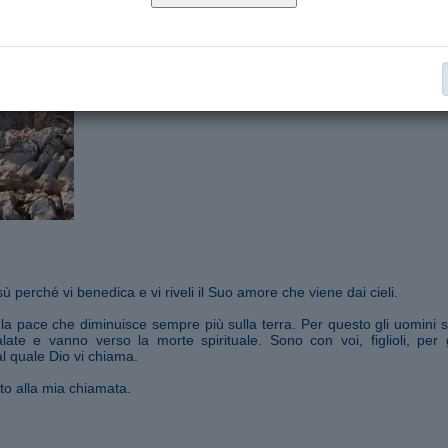
Segnala ad un amico
ù perché vi benedica e vi riveli il Suo amore che viene dai cieli.
la pace che diminuisce sempre più sulla terra. Per questo gli uomini s
te e vanno verso la morte spirituale. Sono con voi, figlioli, per 
l quale Dio vi chiama.
to alla mia chiamata.