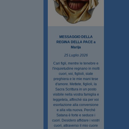
MESSAGGIO DELLA
REGINA DELLA PACE a
Marija
25 Luglio 2026
Cari figli, mentre le tenebre e
l'inquietudine regnano in molti
cuori, voi, figlioli, siate
preghiera e le mie mani tese
d'amore. Mettete, figlioli, la
Sacra Scrittura in un posto
visibile nella vostra famiglia e
leggetela, affinché sia per voi
esortazione alla conversione
e alla vita nuova. Perché
Satana è forte e seduce i
cuori. Desidero affidare i vostri
cuori, attraverso il mio cuore