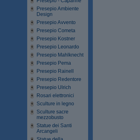
Presepio - Capanne
Presepio Ambiente
Design
Presepio Avvento
Presepio Cometa
Presepio Kostner
Presepio Leonardo
Presepio Mahlknecht
Presepio Pema
Presepio Rainell
Presepio Redentore
Presepio Ulrich
Rosari elettronici
Sculture in legno
Sculture sacre
mezzobusto
Statue dei Santi
Arcangeli
Statue della