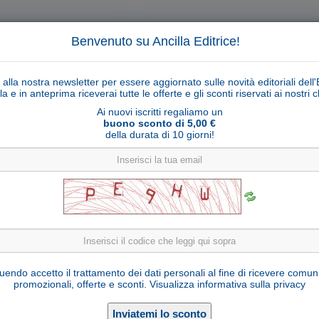
Benvenuto su Ancilla Editrice!
ti alla nostra newsletter per essere aggiornato sulle novità editoriali dell'
la e in anteprima riceverai tutte le offerte e gli sconti riservati ai nostri cl
Ai nuovi iscritti regaliamo un
buono sconto di 5,00 €
della durata di 10 giorni!
Cerca
Ricerca ava
ligiosi
Collane libri
Articoli religiosi
Pagamenti
Rivenditori
Solidarietà
Notizie
Link util
o di Medjugorje del 25 Dicembre 2019 a Marija
endo accetto il trattamento dei dati personali al fine di ricevere comun
promozionali, offerte e sconti.
Visualizza informativa sulla privacy