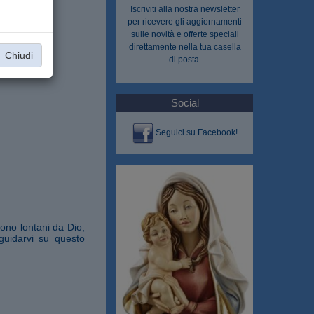
Iscriviti alla nostra
newsletter
per ricevere gli aggiornamenti
sulle novità e offerte speciali
direttamente nella tua casella
Chiudi
di posta.
Social
Seguici su Facebook!
ono lontani da Dio,
guidarvi su questo