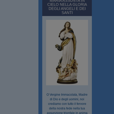
MARIA ASSUNTA IN
CIELO NELLA GLORIA
DEGLI ANGELI E DEI
SANTI
O Vergine Immacolata, Madre
di Dio e degli uomini, noi
crediamo con tutto il fervore
della nostra fede nella tua
assunzione trionfale in anima