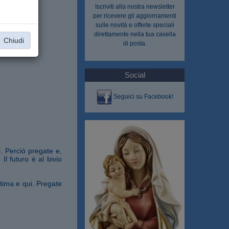
Iscriviti alla nostra
newsletter
per ricevere gli aggiornamenti
sulle novità e offerte speciali
direttamente nella tua casella
Chiudi
di posta.
Social
Seguici su Facebook!
. Perciò pregate e,
Il futuro è al bivio
atima e qui. Pregate