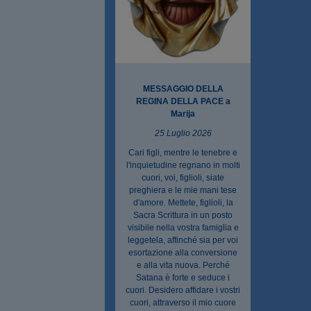
MESSAGGIO DELLA
REGINA DELLA PACE a
Marija
25 Luglio 2026
Cari figli, mentre le tenebre e
l'inquietudine regnano in molti
cuori, voi, figlioli, siate
preghiera e le mie mani tese
d'amore. Mettete, figlioli, la
Sacra Scrittura in un posto
visibile nella vostra famiglia e
leggetela, affinché sia per voi
esortazione alla conversione
e alla vita nuova. Perché
Satana è forte e seduce i
cuori. Desidero affidare i vostri
cuori, attraverso il mio cuore