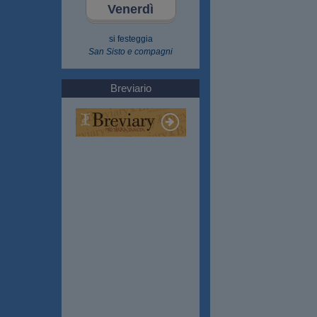
Venerdì
si festeggia
San Sisto e compagni
Breviario