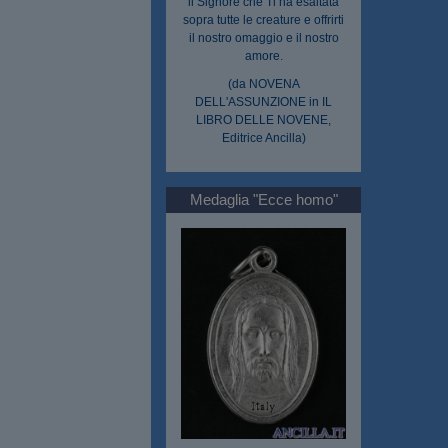
il Signore che Ti ha esaltata
sopra tutte le creature e offrirti
il nostro omaggio e il nostro
amore.
(da NOVENA
DELL'ASSUNZIONE in IL
LIBRO DELLE NOVENE,
Editrice Ancilla)
Medaglia "Ecce homo"