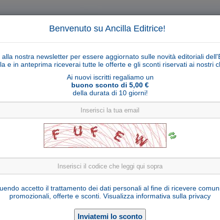
Benvenuto su Ancilla Editrice!
ti alla nostra newsletter per essere aggiornato sulle novità editoriali dell'
la e in anteprima riceverai tutte le offerte e gli sconti riservati ai nostri cl
Ai nuovi iscritti regaliamo un
buono sconto di 5,00 €
della durata di 10 giorni!
Cerca
Ricerca ava
ligiosi
Collane libri
Articoli religiosi
Pagamenti
Rivenditori
Solidarietà
Notizie
Link util
io di Medjugorje del 25 gennaio 2023 a Marija 
endo accetto il trattamento dei dati personali al fine di ricevere comun
promozionali, offerte e sconti.
Visualizza informativa sulla privacy