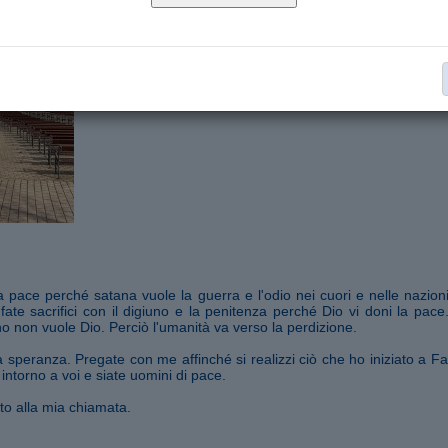
Segnala ad un amico
 pace perché satana vuole la guerra e l'odio nei cuori e nelle nazioni
fate sacrifici con il digiuno e la penitenza perché Dio vi doni la pace. 
 non vuole Dio. Perciò l'umanità va verso la perdizione.
 mia speranza. Pregate con me affinché si realizzi ciò che ho iniziato a F
intorno a voi e siate uomini di pace.
to alla mia chiamata.