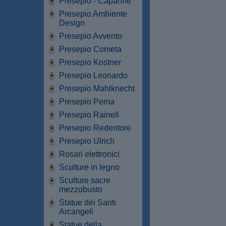
Presepio - Capanne
Presepio Ambiente
Design
Presepio Avvento
Presepio Cometa
Presepio Kostner
Presepio Leonardo
Presepio Mahlknecht
Presepio Pema
Presepio Rainell
Presepio Redentore
Presepio Ulrich
Rosari elettronici
Sculture in legno
Sculture sacre
mezzobusto
Statue dei Santi
Arcangeli
Statue della