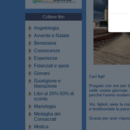
Collane libri
Angelologia
Avvento e Natale
Benessere
Conoscenze
Esperienze
Fidanzati e sposi
Giovani
Cari figli!
Guarigione e
Pregate con me per la
liberazione
nelle vostre giornate, 
Libri al 20%-50% di
perché l'uomo moderno
sconto
Voi, figlioli, siete la
Mariologia
e testimoniate la pace 
Medaglia dei
Grazie per aver rispos
Consacrati
Mistica