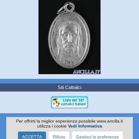
Siti Cattolici
Per offrirti la miglior esperienza possibile www.ancilla.it
utilizza i cookie
Vedi Informativa
Copyright 2010 -
EDITRICE ANCILLA
Via I. Pittoni 59/61 - 31015 Conegliano TV
ACCETTA
Rifiuta
Gestisci le preferenze
Tel. 0438.35045 - Cell 337.502951 - C.F./P.IVA: 04067070260