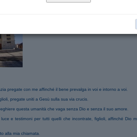
Segnala ad un amico
zia pregate con me affinché il bene prevalga in voi e intorno a voi.
glioli, pregate uniti a Gesù sulla sua via crucis.
preghiere questa umanità che vaga senza Dio e senza il suo amore.
luce e testimoni per tutti quelli che incontrate, figlioli, affinché Dio 
to alla mia chiamata.