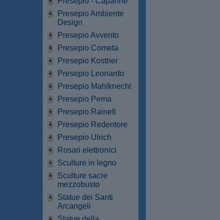
Presepio - Capanne
Presepio Ambiente
Design
Presepio Avvento
Presepio Cometa
Presepio Kostner
Presepio Leonardo
Presepio Mahlknecht
Presepio Pema
Presepio Rainell
Presepio Redentore
Presepio Ulrich
Rosari elettronici
Sculture in legno
Sculture sacre
mezzobusto
Statue dei Santi
Arcangeli
Statue della