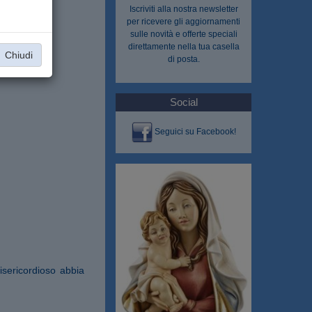
Iscriviti alla nostra
newsletter
per ricevere gli aggiornamenti
sulle novità e offerte speciali
direttamente nella tua casella
Chiudi
di posta.
Social
Seguici su Facebook!
misericordioso abbia