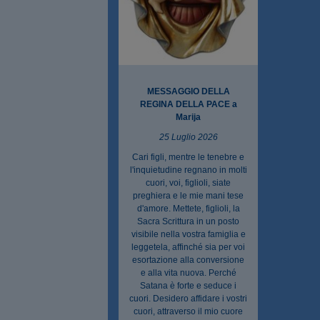
MESSAGGIO DELLA
REGINA DELLA PACE a
Marija
25 Luglio 2026
Cari figli, mentre le tenebre e
l'inquietudine regnano in molti
cuori, voi, figlioli, siate
preghiera e le mie mani tese
d'amore. Mettete, figlioli, la
Sacra Scrittura in un posto
visibile nella vostra famiglia e
leggetela, affinché sia per voi
esortazione alla conversione
e alla vita nuova. Perché
Satana è forte e seduce i
cuori. Desidero affidare i vostri
cuori, attraverso il mio cuore