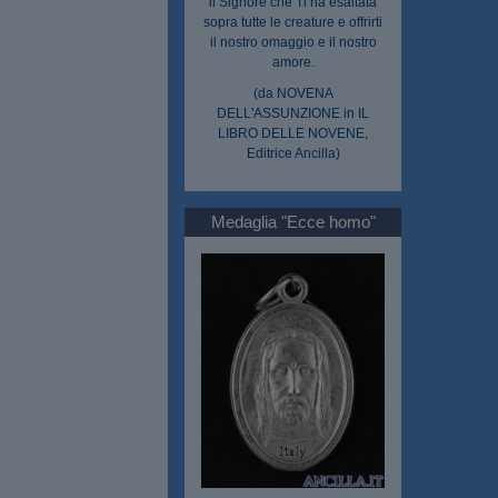
il Signore che Ti ha esaltata
sopra tutte le creature e offrirti
il nostro omaggio e il nostro
amore.
(da NOVENA
DELL'ASSUNZIONE in IL
LIBRO DELLE NOVENE,
Editrice Ancilla)
Medaglia "Ecce homo"