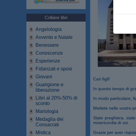
Collane libri
Angelologia
Avvento e Natale
Benessere
Conoscenze
Esperienze
Fidanzati e sposi
Giovani
Cari figli!
Guarigione e
In questo tempo di gra
liberazione
Libri al 20%-50% di
In modo particolare, fi
sconto
Mettete nelle vostre 
Mariologia
Siate preghiera, siate 
Medaglia dei
misericordia di voi.
Consacrati
Mistica
Grazie per aver rispos