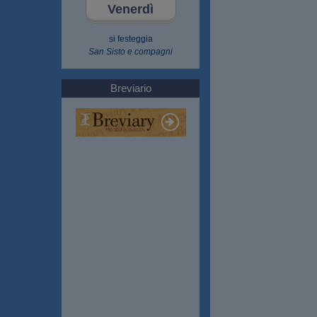
Venerdì
si festeggia
San Sisto e compagni
Breviario