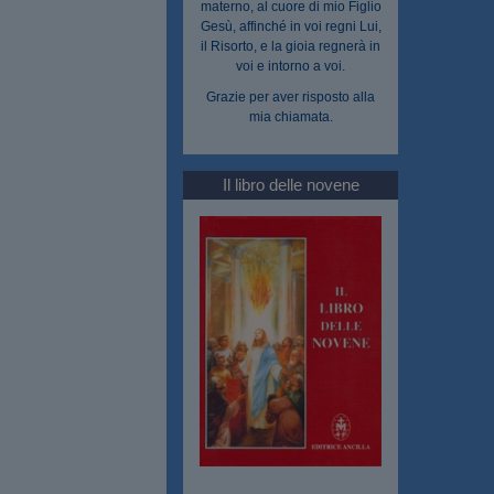
materno, al cuore di mio Figlio
Gesù, affinché in voi regni Lui,
il Risorto, e la gioia regnerà in
voi e intorno a voi.
Grazie per aver risposto alla
mia chiamata.
Il libro delle novene