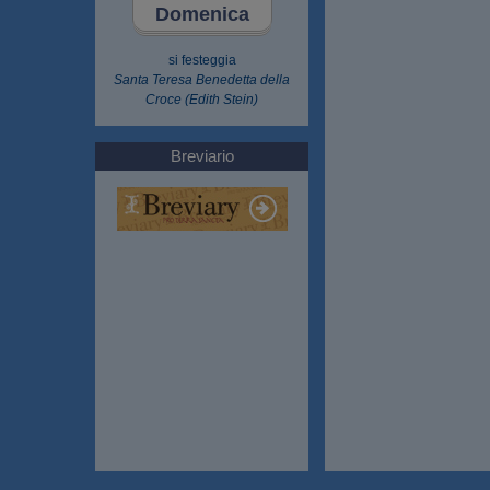
Domenica
si festeggia
Santa Teresa Benedetta della
Croce (Edith Stein)
Breviario