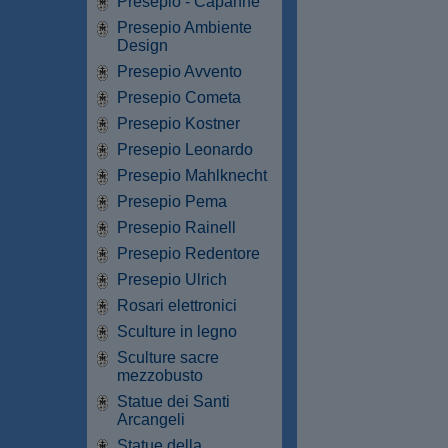
Presepio - Capanne
Presepio Ambiente
Design
Presepio Avvento
Presepio Cometa
Presepio Kostner
Presepio Leonardo
Presepio Mahlknecht
Presepio Pema
Presepio Rainell
Presepio Redentore
Presepio Ulrich
Rosari elettronici
Sculture in legno
Sculture sacre
mezzobusto
Statue dei Santi
Arcangeli
Statue della