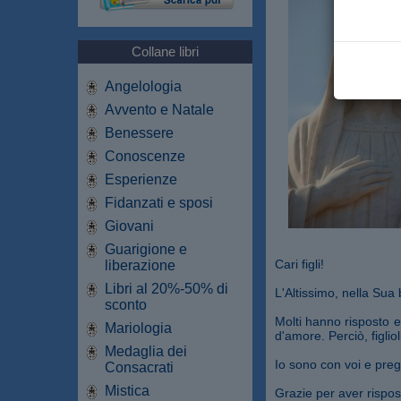
Collane libri
Angelologia
Avvento e Natale
Benessere
Conoscenze
Esperienze
Fidanzati e sposi
Giovani
Guarigione e
Cari figli!
liberazione
Libri al 20%-50% di
L'Altissimo, nella Sua 
sconto
Molti hanno risposto 
Mariologia
d'amore. Perciò, figli
Medaglia dei
Io sono con voi e preg
Consacrati
Mistica
Grazie per aver rispos