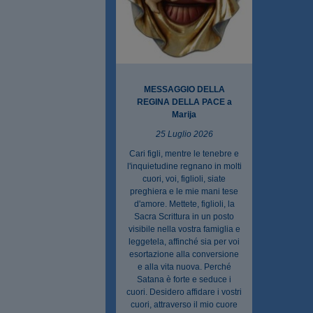
MESSAGGIO DELLA
REGINA DELLA PACE a
Marija
25 Luglio 2026
Cari figli, mentre le tenebre e
l'inquietudine regnano in molti
cuori, voi, figlioli, siate
preghiera e le mie mani tese
d'amore. Mettete, figlioli, la
Sacra Scrittura in un posto
visibile nella vostra famiglia e
leggetela, affinché sia per voi
esortazione alla conversione
e alla vita nuova. Perché
Satana è forte e seduce i
cuori. Desidero affidare i vostri
cuori, attraverso il mio cuore