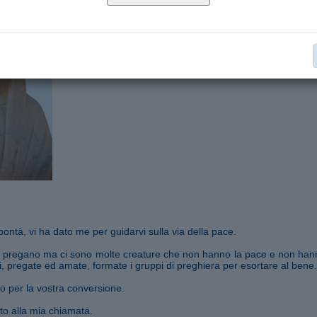
Segnala ad un amico
bontà, vi ha dato me per guidarvi sulla via della pace.
e pregano ma ci sono molte creature che non hanno la pace e non hann
oli, pregate ed amate, formate i gruppi di preghiera per esortare al bene.
o per la vostra conversione.
to alla mia chiamata.