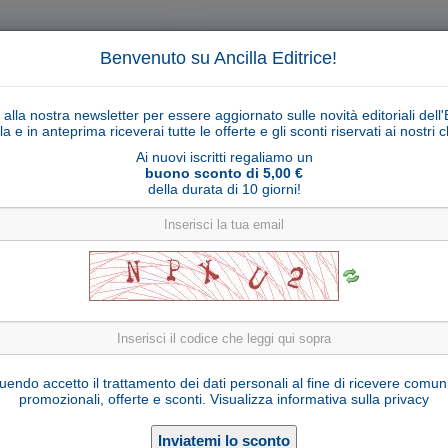
Benvenuto su Ancilla Editrice!
ti alla nostra newsletter per essere aggiornato sulle novità editoriali dell'
la e in anteprima riceverai tutte le offerte e gli sconti riservati ai nostri cl
Ai nuovi iscritti regaliamo un
buono sconto di 5,00 €
della durata di 10 giorni!
Cerca
Ricerca ava
ligiosi
Collane libri
Articoli religiosi
Pagamenti
Rivenditori
Solidarietà
Notizie
Link util
io di Medjugorje del 25 ottobre 2025 a Marija 
endo accetto il trattamento dei dati personali al fine di ricevere comun
promozionali, offerte e sconti.
Visualizza informativa sulla privacy