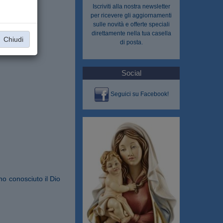
Iscriviti alla nostra
newsletter
per ricevere gli aggiornamenti
sulle novità e offerte speciali
direttamente nella tua casella
Chiudi
di posta.
Social
Seguici su Facebook!
o conosciuto il Dio