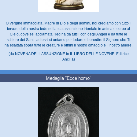
O Vergine Immacolata, Madre di Dio e degli uomini, noi crediamo con tutto il
fervore della nostra fede nella tua assunzione trionfale in anima e corpo al
Cielo, dove sei acclamata Regina da tutti i cori degli Angeli e da tutte le
schiere dei Santi; ad essi ci uniamo per lodare e benedire il Signore che Ti
ha esaltata sopra tutte le creature e offrirti il nostro omaggio e il nostro amore.
(da NOVENA DELL'ASSUNZIONE in IL LIBRO DELLE NOVENE, Editrice
Ancilla)
Medaglia "Ecce homo"