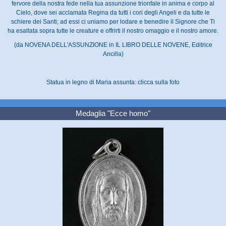
fervore della nostra fede nella tua assunzione trionfale in anima e corpo al
Cielo, dove sei acclamata Regina da tutti i cori degli Angeli e da tutte le
schiere dei Santi; ad essi ci uniamo per lodare e benedire il Signore che Ti
ha esaltata sopra tutte le creature e offrirti il nostro omaggio e il nostro amore.
(da NOVENA DELL'ASSUNZIONE in IL LIBRO DELLE NOVENE, Editrice
Ancilla)
Statua in legno di Maria assunta: clicca sulla foto
Medaglia "Ecce homo"