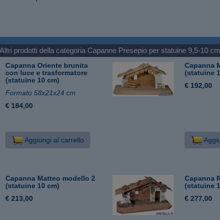
Altri prodotti della categoria
Capanne Presepio per statuine 9,5-10 c
Capanna Oriente brunita
Capanna M
con luce e trasformatore
(statuine 
(statuine 10 cm)
€ 192,00
Formato 58x21x24 cm
€ 184,00
Aggiungi al carrello
Aggiu
Capanna Matteo modello 2
Capanna R
(statuine 10 cm)
(statuine 
€ 213,00
€ 277,00