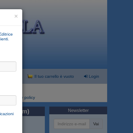
×
Editrice
ienti.
nzata
Il tuo carrello è vuoto
Login
i
Privacy policy
Newsletter
uine 10 cm)
icazioni
Vai