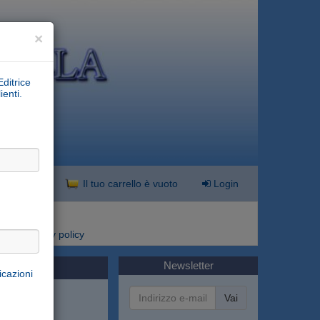
×
Editrice
ienti.
nzata
Il tuo carrello è vuoto
Login
i
Privacy policy
Newsletter
icazioni
Vai