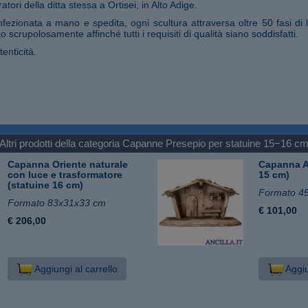
tori della ditta stessa a Ortisei, in Alto Adige.
fezionata a mano e spedita, ogni scultura attraversa oltre 50 fasi di 
o scrupolosamente affinché tutti i requisiti di qualità siano soddisfatti.
tenticità.
Altri prodotti della categoria
Capanne Presepio per statuine 15−16 c
Capanna Oriente naturale
Capanna A
con luce e trasformatore
15 cm)
(statuine 16 cm)
Formato 4
Formato 83x31x33 cm
€ 101,00
€ 206,00
Aggiungi al carrello
Aggiu