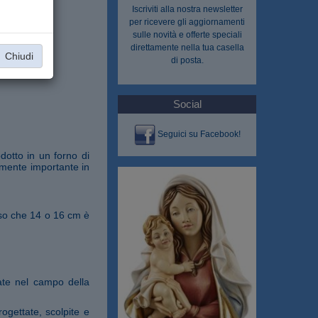
Iscriviti alla nostra
newsletter
per ricevere gli aggiornamenti
sulle novità e offerte speciali
direttamente nella tua casella
Chiudi
di posta.
Social
Seguici su Facebook!
dotto in un forno di
rmente importante in
eso che 14 o 16 cm è
ate nel campo della
ogettate, scolpite e