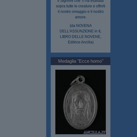
il Signore che Ti ha esaltata
sopra tutte le creature e offrirti
il nostro omaggio e il nostro
amore.
(da NOVENA
DELL'ASSUNZIONE in IL
LIBRO DELLE NOVENE,
Editrice Ancilla)
Medaglia "Ecce homo"