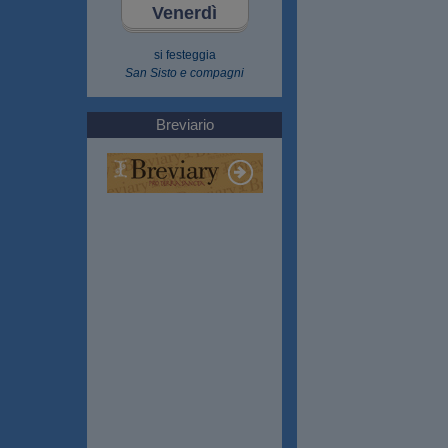
Venerdì
si festeggia
San Sisto e compagni
Breviario