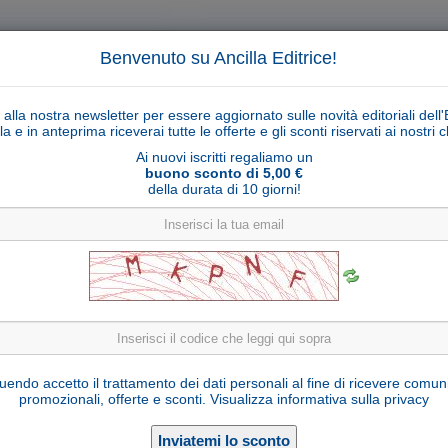
Benvenuto su Ancilla Editrice!
ti alla nostra newsletter per essere aggiornato sulle novità editoriali dell'
la e in anteprima riceverai tutte le offerte e gli sconti riservati ai nostri cl
Ai nuovi iscritti regaliamo un
buono sconto di 5,00 €
della durata di 10 giorni!
Cerca
Ricerca ava
ligiosi
Collane libri
Articoli religiosi
Pagamenti
Rivenditori
Solidarietà
Notizie
Link util
Capanna Piciuel (statuine 14-16 cm)
endo accetto il trattamento dei dati personali al fine di ricevere comun
promozionali, offerte e sconti.
Visualizza informativa sulla privacy
D16761-B14/16
Cod. articolo:
Legno stagionato
Materiale: