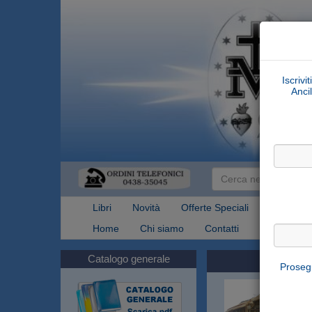
Iscrivi
Ancil
Libri
Novità
Offerte Speciali
Articoli Re
Home
Chi siamo
Contatti
Spedizioni
Catalogo generale
Prosegu