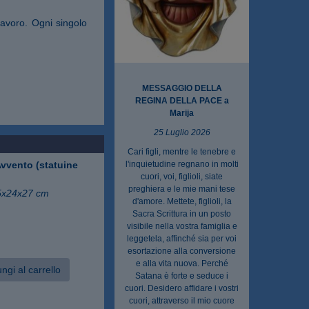
lavoro. Ogni singolo
MESSAGGIO DELLA
REGINA DELLA PACE a
Marija
25 Luglio 2026
m
Cari figli, mentre le tenebre e
vvento (statuine
l'inquietudine regnano in molti
cuori, voi, figlioli, siate
preghiera e le mie mani tese
5x24x27 cm
d'amore. Mettete, figlioli, la
Sacra Scrittura in un posto
visibile nella vostra famiglia e
leggetela, affinché sia per voi
esortazione alla conversione
e alla vita nuova. Perché
ngi al carrello
Satana è forte e seduce i
cuori. Desidero affidare i vostri
cuori, attraverso il mio cuore