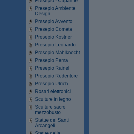
Presepio - Capanne
Presepio Ambiente
Design
Presepio Avvento
Presepio Cometa
Presepio Kostner
Presepio Leonardo
Presepio Mahlknecht
Presepio Pema
Presepio Rainell
Presepio Redentore
Presepio Ulrich
Rosari elettronici
Sculture in legno
Sculture sacre
mezzobusto
Statue dei Santi
Arcangeli
Statue della