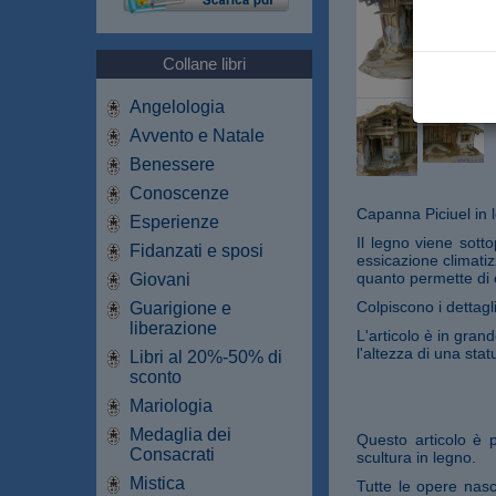
Collane libri
Angelologia
Avvento e Natale
Benessere
Conoscenze
Capanna Piciuel in 
Esperienze
Il legno viene sott
Fidanzati e sposi
essicazione climati
quanto permette di e
Giovani
Colpiscono i dettagl
Guarigione e
liberazione
L'articolo è in gra
l'altezza di una stat
Libri al 20%-50% di
sconto
Mariologia
Medaglia dei
Questo articolo è 
Consacrati
scultura in legno.
Mistica
Tutte le opere nasc