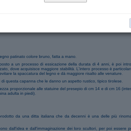
Capanne Presepio per statuine 15−16 cm
Collana:
€ 1'256,00
Aggiungi al carrello
Segnala ad un amico
legno patinato colore bruno, fatta a mano.
oposto a un processo di essicazione della durata di 4 anni, è poi intro
zzato, dove acquisisce maggiore stabilità. L'intero processo è particola
vitare la spaccatura del legno e dà maggiore risalto alle venature.
i di questa capanna che le danno un aspetto rustico, tipico tirolese.
ndezza proporzionale alle statuine del presepio di cm 14 e di cm 16 (int
uina adulta in piedi).
prodotto da una ditta italiana che da decenni è una delle più rinom
ono dall'idea e dall'immaginazione dei loro scultori, per poi essere pr