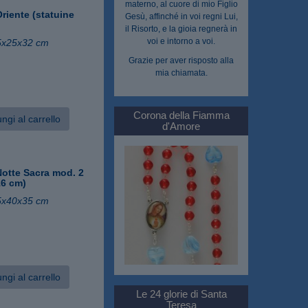
materno, al cuore di mio Figlio
riente (statuine
Gesù, affinché in voi regni Lui,
il Risorto, e la gioia regnerà in
voi e intorno a voi.
5x25x32 cm
Grazie per aver risposto alla
mia chiamata.
Corona della Fiamma
ngi al carrello
d'Amore
otte Sacra mod. 2
16 cm)
5x40x35 cm
ngi al carrello
Le 24 glorie di Santa
Teresa