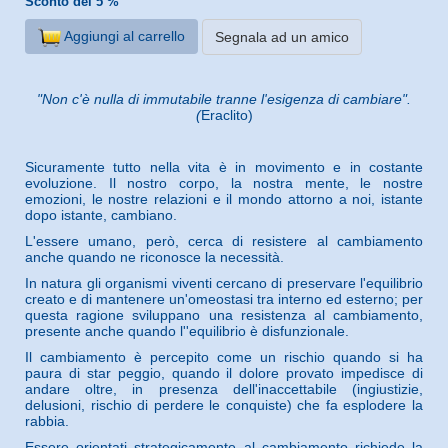
Sconto del 5 %
Aggiungi al carrello
Segnala ad un amico
"Non c'è nulla di immutabile tranne l'esigenza di cambiare".
(
Eraclito)
Sicuramente tutto nella vita è in movimento e in costante
evoluzione. Il nostro corpo, la nostra mente, le nostre
emozioni, le nostre relazioni e il mondo attorno a noi, istante
dopo istante, cambiano.
L'essere umano, però, cerca di resistere al cambiamento
anche quando ne riconosce la necessità.
In natura gli organismi viventi cercano di preservare l'equilibrio
creato e di mantenere un'omeostasi tra interno ed esterno; per
questa ragione sviluppano una resistenza al cambiamento,
presente anche quando l''equilibrio è disfunzionale.
Il cambiamento è percepito come un rischio quando si ha
paura di star peggio, quando il dolore provato impedisce di
andare oltre, in presenza dell'inaccettabile (ingiustizie,
delusioni, rischio di perdere le conquiste) che fa esplodere la
rabbia.
Essere orientati strategicamente al cambiamento richiede la