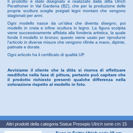
Il prodotto è stato disegnato e realizzato dalla ditta Ulrich
Perathoner in Val Gardena (BZ), che per la produzione delle
proprie sculture sceglie pregiati legni montani che vengono
stagionati per anni.
Ogni modello nasce da un'idea che diventa disegno, poi
modello in creta e infine scultura in legno. La figura scolpita
viene successivamente affidata alla fonderia artistica, la quale
fonde il modello in bronzo; questo viene usato per riprodurre
l'articolo in diverse misure che vengono rifinite a mano, dipinte,
patinate e dorate.
Ogni articolo ha il certificato di qualità UP.
Avvisiamo il cliente che la ditta si riserva di effettuare
modifiche nella fase di pittura, pertanto può capitare che
il prodotto richiesto presenti qualche differenza nella
colorazione rispetto al modello in foto.
Altri prodotti della categoria
Statue Presepio Ulrich serie cm 15
Fuga in Egitto Ulrich serie 15 cm