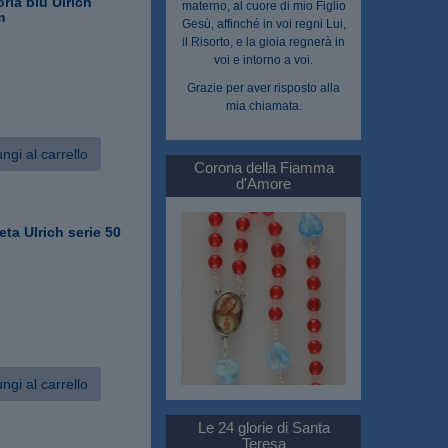
ria blu Ulrich
materno, al cuore di mio Figlio
m
Gesù, affinché in voi regni Lui,
il Risorto, e la gioia regnerà in
voi e intorno a voi.
Grazie per aver risposto alla
mia chiamata.
ngi al carrello
Corona della Fiamma
d'Amore
eta Ulrich serie 50
ngi al carrello
Le 24 glorie di Santa
Teresa