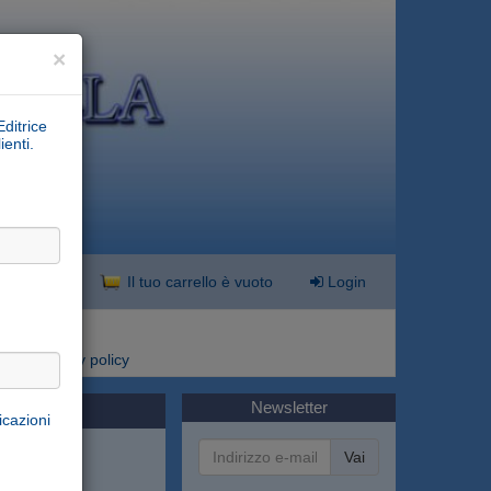
×
Editrice
ienti.
nzata
Il tuo carrello è vuoto
Login
i
Privacy policy
Newsletter
icazioni
Vai