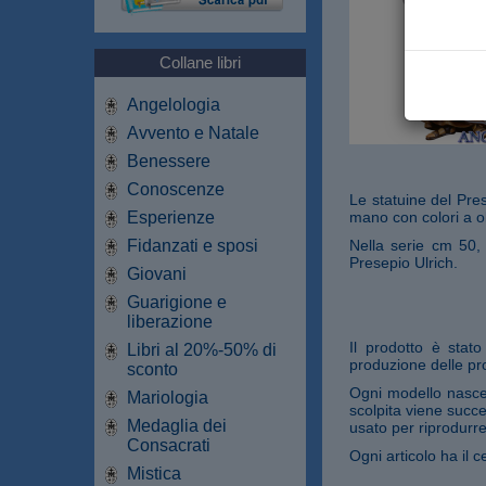
Collane libri
Angelologia
Avvento e Natale
Benessere
Conoscenze
Le statuine del Pres
Esperienze
mano con colori a ol
Fidanzati e sposi
Nella serie cm 50,
Presepio Ulrich.
Giovani
Guarigione e
liberazione
Il prodotto è stat
Libri al 20%-50% di
produzione delle pro
sconto
Ogni modello nasce 
Mariologia
scolpita viene succe
Medaglia dei
usato per riprodurre
Consacrati
Ogni articolo ha il ce
Mistica