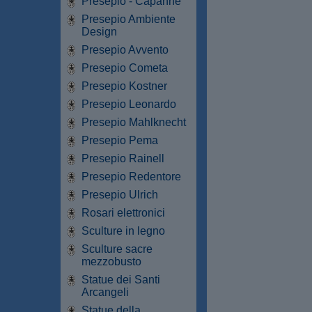
Presepio - Capanne
Presepio Ambiente
Design
Presepio Avvento
Presepio Cometa
Presepio Kostner
Presepio Leonardo
Presepio Mahlknecht
Presepio Pema
Presepio Rainell
Presepio Redentore
Presepio Ulrich
Rosari elettronici
Sculture in legno
Sculture sacre
mezzobusto
Statue dei Santi
Arcangeli
Statue della