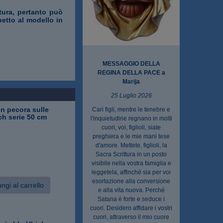
ttura, pertanto può
petto al modello in
MESSAGGIO DELLA
REGINA DELLA PACE a
Marija
25 Luglio 2026
n pecora sulle
Cari figli, mentre le tenebre e
ich serie 50 cm
l'inquietudine regnano in molti
cuori, voi, figlioli, siate
preghiera e le mie mani tese
d'amore. Mettete, figlioli, la
Sacra Scrittura in un posto
visibile nella vostra famiglia e
leggetela, affinché sia per voi
esortazione alla conversione
ngi al carrello
e alla vita nuova. Perché
Satana è forte e seduce i
cuori. Desidero affidare i vostri
cuori, attraverso il mio cuore