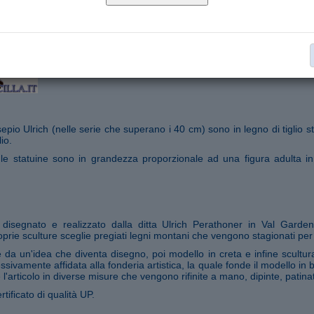
Statue Presepio Ulrich serie cm 50
Collana:
€ 860,00
Aggiungi al carrello
Segnala ad un amico
epio Ulrich (nelle serie che superano i 40 cm) sono in legno di tiglio s
io.
 le statuine sono in grandezza proporzionale ad una figura adulta in
o disegnato e realizzato dalla ditta Ulrich Perathoner in Val Garde
prie sculture sceglie pregiati legni montani che vengono stagionati per
da un'idea che diventa disegno, poi modello in creta e infine scultura
ssivamente affidata alla fonderia artistica, la quale fonde il modello in
 l'articolo in diverse misure che vengono rifinite a mano, dipinte, patina
rtificato di qualità UP.