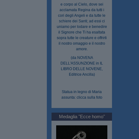
e corpo al Cielo, dove sei
acclamata Regina da tutti i
cori degli Angeli e da tutte le
schiere dei Santi; ad essi ci
uniamo per lodare e benedire
il Signore che Ti ha esaltata
sopra tutte le creature e offrirti
il nostro omaggio e il nostro
amore.
(da NOVENA
DELL'ASSUNZIONE in IL
LIBRO DELLE NOVENE,
Editrice Ancilla)
Statua in legno di Maria
assunta: clicca sulla foto
Medaglia "Ecce homo"