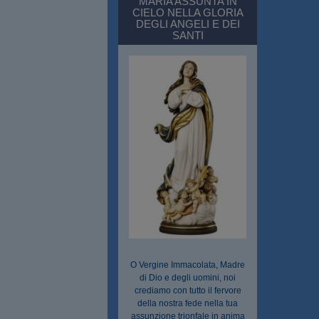
MARIA ASSUNTA IN
CIELO NELLA GLORIA
DEGLI ANGELI E DEI
SANTI
O Vergine Immacolata, Madre
di Dio e degli uomini, noi
crediamo con tutto il fervore
della nostra fede nella tua
assunzione trionfale in anima