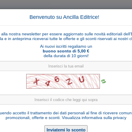
Benvenuto su Ancilla Editrice!
ti alla nostra newsletter per essere aggiornato sulle novità editoriali dell'
la e in anteprima riceverai tutte le offerte e gli sconti riservati ai nostri cl
Ai nuovi iscritti regaliamo un
buono sconto di 5,00 €
della durata di 10 giorni!
Cerca
Ricerca ava
ligiosi
Collane libri
Articoli religiosi
Pagamenti
Rivenditori
Solidarietà
Notizie
Link util
Contadina con brocca Ulrich serie 50 cm
endo accetto il trattamento dei dati personali al fine di ricevere comun
promozionali, offerte e sconti.
Visualizza informativa sulla privacy
U700027-C50
Cod. articolo:
Legno di tiglio
Materiale: