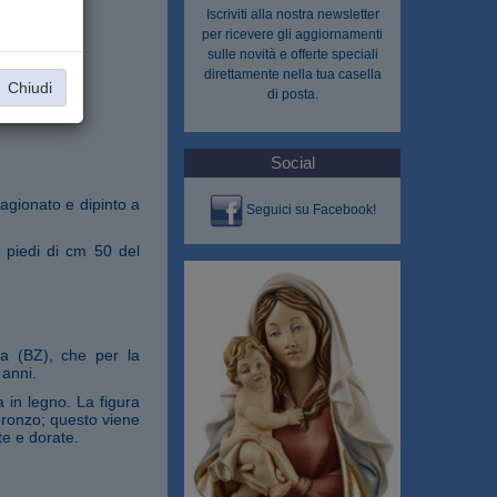
Iscriviti alla nostra
newsletter
per ricevere gli aggiornamenti
sulle novità e offerte speciali
direttamente nella tua casella
Chiudi
di posta.
Social
tagionato e dipinto a
Seguici su Facebook!
 piedi di cm 50 del
na (BZ), che per la
 anni.
 in legno. La figura
 bronzo; questo viene
te e dorate.