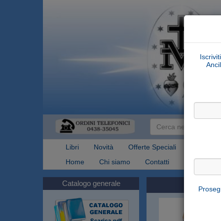
Iscrivi
Ancil
Libri
Novità
Offerte Speciali
Articoli Re
Home
Chi siamo
Contatti
Spedizioni
Catalogo generale
Prosegu