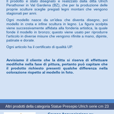
Il prodotto è stato disegnato e realizzato dalla ditta Ulrich
Perathoner in Val Gardena (BZ), che per la produzione delle
proprie sculture sceglie pregiati legni montani che vengono
stagionati per anni.
Ogni modello nasce da un'idea che diventa disegno, poi
modello in creta e infine scultura in legno. La figura scolpita
viene successivamente affidata alla fonderia artistica, la quale
fonde il modello in bronzo; questo viene usato per riprodurre
l'articolo in diverse misure che vengono rifinite a mano, dipinte,
patinate e dorate.
Ogni articolo ha il certificato di qualità UP.
Avvisiamo il cliente che la ditta si riserva di effettuare
modifiche nella fase di pittura, pertanto può capitare che
il prodotto richiesto presenti qualche differenza nella
colorazione rispetto al modello in foto.
Altri prodotti della categoria
Statue Presepio Ulrich serie cm 23
Gruppo Annunciazione su