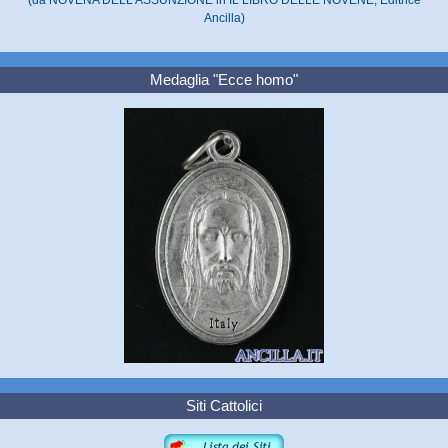
Ancilla)
Medaglia "Ecce homo"
Siti Cattolici