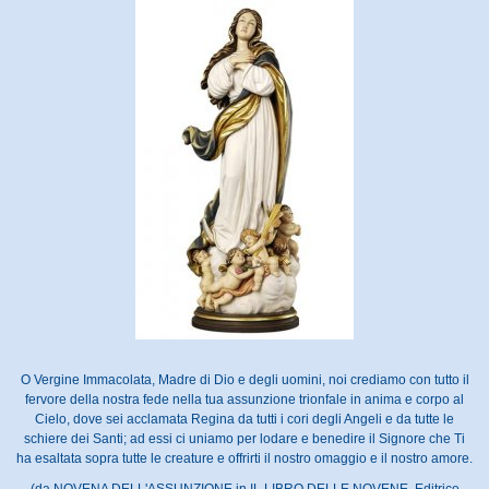
O Vergine Immacolata, Madre di Dio e degli uomini, noi crediamo con tutto il
fervore della nostra fede nella tua assunzione trionfale in anima e corpo al
Cielo, dove sei acclamata Regina da tutti i cori degli Angeli e da tutte le
schiere dei Santi; ad essi ci uniamo per lodare e benedire il Signore che Ti
ha esaltata sopra tutte le creature e offrirti il nostro omaggio e il nostro amore.
(da NOVENA DELL'ASSUNZIONE in IL LIBRO DELLE NOVENE, Editrice