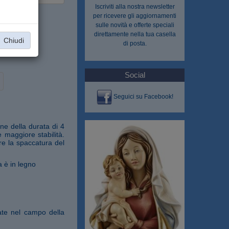
Iscriviti alla nostra
newsletter
per ricevere gli aggiornamenti
sulle novità e offerte speciali
direttamente nella tua casella
Chiudi
di posta.
Social
Seguici su Facebook!
ne della durata di 4
e maggiore stabilità.
re la spaccatura del
a è in legno
ate nel campo della