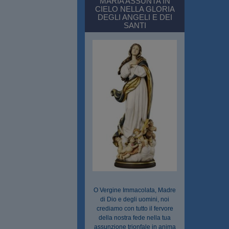
MARIA ASSUNTA IN
CIELO NELLA GLORIA
DEGLI ANGELI E DEI
SANTI
O Vergine Immacolata, Madre
di Dio e degli uomini, noi
crediamo con tutto il fervore
della nostra fede nella tua
assunzione trionfale in anima