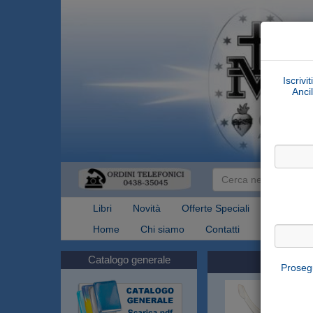
Iscrivi
Ancil
Libri
Novità
Offerte Speciali
Articoli Re
Home
Chi siamo
Contatti
Spedizioni
Catalogo generale
Prosegu