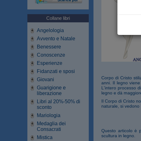
Collane libri
Angelologia
Avvento e Natale
Benessere
Conoscenze
Esperienze
Fidanzati e sposi
Corpo di Cristo sti
Giovani
anni. Il legno viene
Guarigione e
L'intero processo d
legno e dà maggiore 
liberazione
Il Corpo di Cristo n
Libri al 20%-50% di
naturale, si vedono
sconto
Mariologia
Medaglia dei
Consacrati
Questo articolo è 
scultura in legno.
Mistica