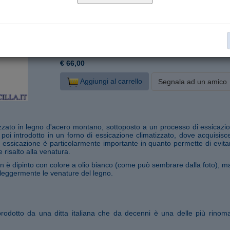
D16228-N20
Cod. articolo:
20 cm
Formato:
Legno d'acero
Materiale:
Cristo stilizzato moderno
Collana:
€ 66,00
Aggiungi al carrello
Segnala ad un amico
lizzato in legno d'acero montano, sottoposto a un processo di essicazio
 poi introdotto in un forno di essicazione climatizzato, dove acquisisc
i essicazione è particolarmente importante in quanto permette di evita
risalto alla venatura.
on è dipinto con colore a olio bianco (come può sembrare dalla foto), m
 leggermente le venature del legno.
prodotto da una ditta italiana che da decenni è una delle più rinom