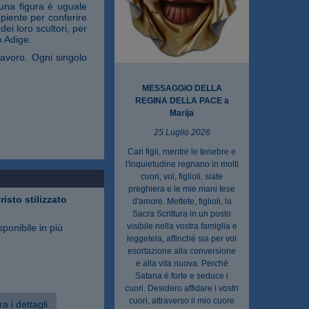
suna figura è uguale
sapiente per conferire
ei loro scultori, per
o Adige.
lavoro. Ogni singolo
MESSAGGIO DELLA
REGINA DELLA PACE a
Marija
25 Luglio 2026
Cari figli, mentre le tenebre e
l'inquietudine regnano in molti
cuori, voi, figlioli, siate
preghiera e le mie mani tese
isto stilizzato
d'amore. Mettete, figlioli, la
Sacra Scrittura in un posto
visibile nella vostra famiglia e
sponibile in più
leggetela, affinché sia per voi
esortazione alla conversione
e alla vita nuova. Perché
Satana è forte e seduce i
cuori. Desidero affidare i vostri
cuori, attraverso il mio cuore
a i dettagli