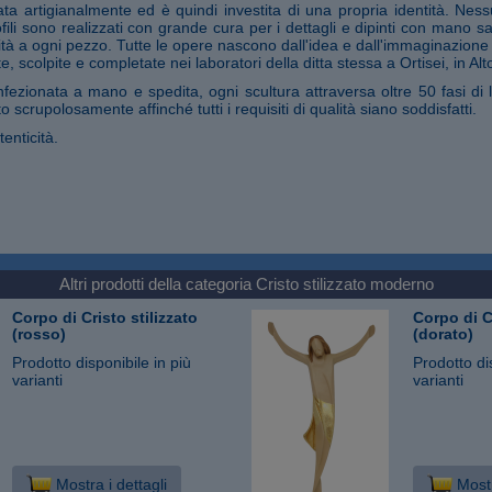
ata artigianalmente ed è quindi investita di una propria identità. Nes
profili sono realizzati con grande cura per i dettagli e dipinti con mano 
à a ogni pezzo. Tutte le opere nascono dall'idea e dall'immaginazione d
, scolpite e completate nei laboratori della ditta stessa a Ortisei, in Alt
fezionata a mano e spedita, ogni scultura attraversa oltre 50 fasi di 
o scrupolosamente affinché tutti i requisiti di qualità siano soddisfatti.
tenticità.
Altri prodotti della categoria
Cristo stilizzato moderno
Corpo di Cristo stilizzato
Corpo di Cr
(rosso)
(dorato)
Prodotto disponibile in più
Prodotto di
varianti
varianti
Mostra i dettagli
Mostr