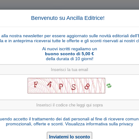
Benvenuto su Ancilla Editrice!
ti alla nostra newsletter per essere aggiornato sulle novità editoriali dell'
la e in anteprima riceverai tutte le offerte e gli sconti riservati ai nostri cl
Ai nuovi iscritti regaliamo un
buono sconto di 5,00 €
della durata di 10 giorni!
Cerca
Ricerca ava
ligiosi
Collane libri
Articoli religiosi
Pagamenti
Rivenditori
Solidarietà
Notizie
Link util
Corpo di Cristo stilizzato naturale
endo accetto il trattamento dei dati personali al fine di ricevere comun
promozionali, offerte e sconti.
Visualizza informativa sulla privacy
Seleziona una variante