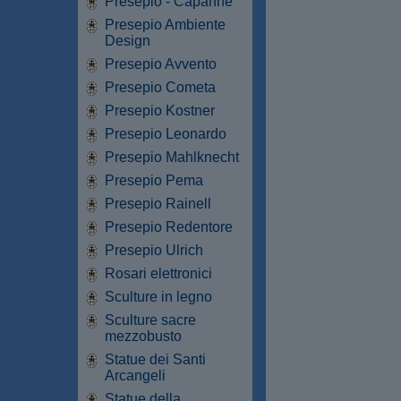
Presepio - Capanne
Presepio Ambiente
Design
Presepio Avvento
Presepio Cometa
Presepio Kostner
Presepio Leonardo
Presepio Mahlknecht
Presepio Pema
Presepio Rainell
Presepio Redentore
Presepio Ulrich
Rosari elettronici
Sculture in legno
Sculture sacre
mezzobusto
Statue dei Santi
Arcangeli
Statue della