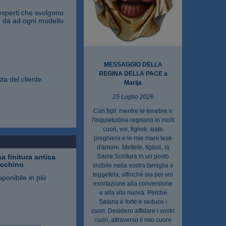
esperti che svolgono
ne dà ad ogni modello
MESSAGGIO DELLA
REGINA DELLA PACE a
ta del cliente.
Marija
25 Luglio 2026
Cari figli, mentre le tenebre e
l'inquietudine regnano in molti
cuori, voi, figlioli, siate
preghiera e le mie mani tese
d'amore. Mettete, figlioli, la
a finitura antica
Sacra Scrittura in un posto
ecchino
visibile nella vostra famiglia e
leggetela, affinché sia per voi
sponibile in più
esortazione alla conversione
e alla vita nuova. Perché
Satana è forte e seduce i
cuori. Desidero affidare i vostri
cuori, attraverso il mio cuore