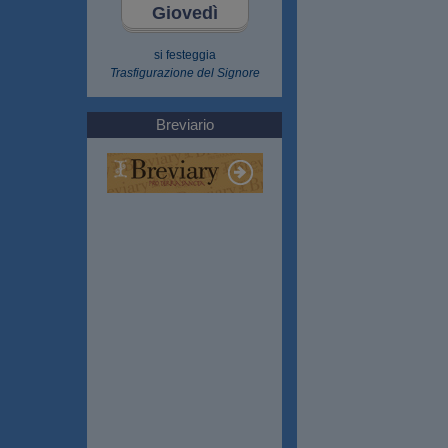
Giovedì
si festeggia
Trasfigurazione del Signore
Breviario