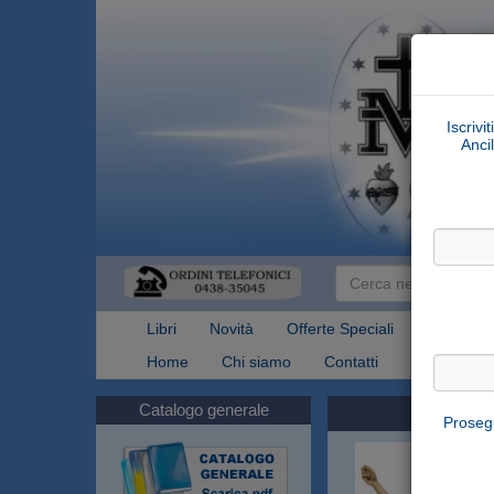
Iscrivi
Ancil
Libri
Novità
Offerte Speciali
Articoli Re
Home
Chi siamo
Contatti
Spedizioni
Catalogo generale
Prosegu