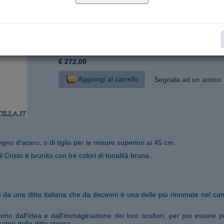
P684000-B35
Cod. articolo:
35 cm
Formato:
Legno d'acero
Materiale:
Cristo Siena
Collana:
€ 272,00
Aggiungi al carrello
Segnala ad un amico
legno d'acero, o di tiglio per le misure superiori ai 45 cm.
l Cristo è brunito con tre colori di tonalità bruna.
to da una ditta italiana che da decenni è una delle più rinomate nel cam
ono dall'idea e dall'immaginazione dei loro scultori, per poi essere pr
atori della ditta stessa.