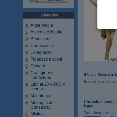
Collane libri
Angelologia
Avvento e Natale
Benessere
Conoscenze
Esperienze
Fidanzati e sposi
Giovani
Guarigione e
Il Cristo Siena è in 
liberazione
In questa versione, i
Libri al 20%-50% di
sconto
Mariologia
L'articolo è prodot
Medaglia dei
legno.
Consacrati
Tutte le opere nasc
Mistica
completate nei labor