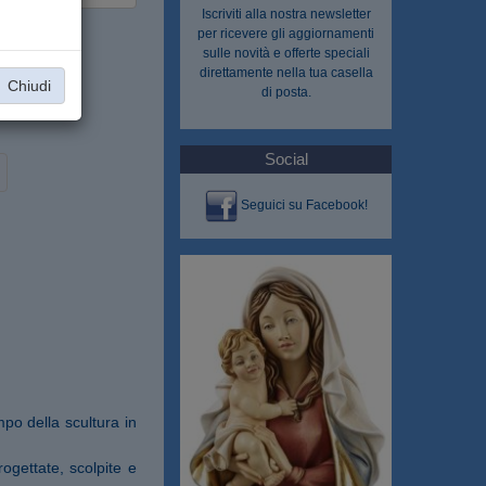
Iscriviti alla nostra
newsletter
per ricevere gli aggiornamenti
sulle novità e offerte speciali
direttamente nella tua casella
Chiudi
di posta.
Social
Seguici su Facebook!
po della scultura in
ogettate, scolpite e