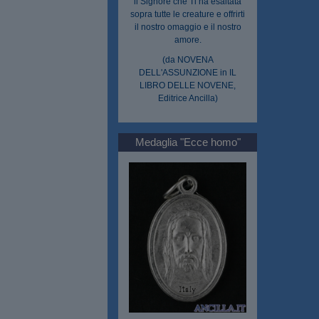
il Signore che Ti ha esaltata
sopra tutte le creature e offrirti
il nostro omaggio e il nostro
amore.
(da NOVENA
DELL'ASSUNZIONE in IL
LIBRO DELLE NOVENE,
Editrice Ancilla)
Medaglia "Ecce homo"