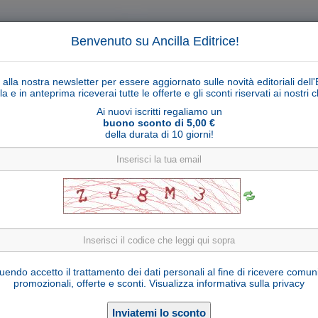
Benvenuto su Ancilla Editrice!
ti alla nostra newsletter per essere aggiornato sulle novità editoriali dell'
la e in anteprima riceverai tutte le offerte e gli sconti riservati ai nostri cl
Ai nuovi iscritti regaliamo un
buono sconto di 5,00 €
della durata di 10 giorni!
Cerca
Ricerca ava
ligiosi
Collane libri
Articoli religiosi
Pagamenti
Rivenditori
Solidarietà
Notizie
Link util
Cristo Siena brunito 3 colori
endo accetto il trattamento dei dati personali al fine di ricevere comun
promozionali, offerte e sconti.
Visualizza informativa sulla privacy
Seleziona una variante