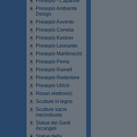
Presepio - Capanne
Presepio Ambiente
Design
Presepio Avvento
Presepio Cometa
Presepio Kostner
Presepio Leonardo
Presepio Mahlknecht
Presepio Pema
Presepio Rainell
Presepio Redentore
Presepio Ulrich
Rosari elettronici
Sculture in legno
Sculture sacre
mezzobusto
Statue dei Santi
Arcangeli
Statue della