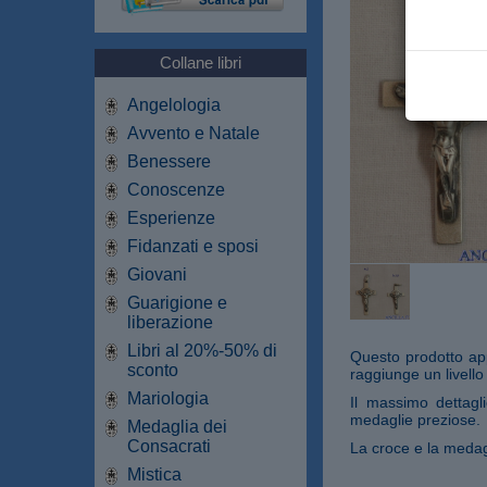
Collane libri
Angelologia
Avvento e Natale
Benessere
Conoscenze
Esperienze
Fidanzati e sposi
Giovani
Guarigione e
liberazione
Libri al 20%-50% di
Questo prodotto appa
sconto
raggiunge un livello 
Mariologia
Il massimo dettagli
medaglie preziose.
Medaglia dei
Consacrati
La croce e la medagl
Mistica