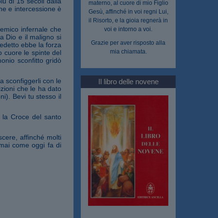
ù di 15 secoli dalla
materno, al cuore di mio Figlio
one e intercessione è
Gesù, affinché in voi regni Lui,
il Risorto, e la gioia regnerà in
 nemico infernale che
voi e intorno a voi.
ra Dio e il maligno si
Grazie per aver risposto alla
nedetto ebbe la forza
mia chiamata.
uo cuore le spinte del
onio sconfitto gridò
a sconfiggerli con le
Il libro delle novene
zioni che le ha dato
i). Bevi tu stesso il
 la Croce del santo
cere, affinché molti
 mai come oggi fa di