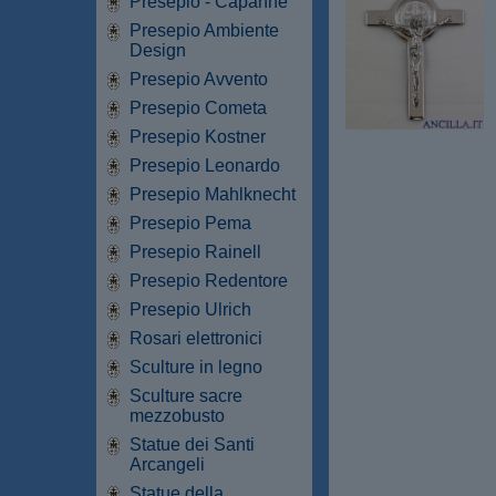
Presepio - Capanne
Presepio Ambiente
Design
Presepio Avvento
Presepio Cometa
Presepio Kostner
Presepio Leonardo
Presepio Mahlknecht
Presepio Pema
Presepio Rainell
Presepio Redentore
Presepio Ulrich
Rosari elettronici
Sculture in legno
Sculture sacre
mezzobusto
Statue dei Santi
Arcangeli
Statue della