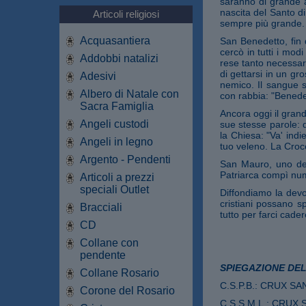
saranno di grande a
nascita del Santo di
Articoli religiosi
sempre più grande.
Acquasantiera
San Benedetto, fin d
cercò in tutti i modi
Addobbi natalizi
rese tanto necessari
di gettarsi in un gro
Adesivi
nemico. Il sangue s
Albero di Natale con
con rabbia: "Benedet
Sacra Famiglia
Ancora oggi il grand
Angeli custodi
sue stesse parole: 
la Chiesa: "Va' indi
Angeli in legno
tuo veleno. La Croce
Argento - Pendenti
San Mauro, uno dei
Patriarca compì num
Articoli a prezzi
speciali Outlet
Diffondiamo la devo
cristiani possano s
Bracciali
tutto per farci cader
CD
Collane con
pendente
SPIEGAZIONE DEL
Collane Rosario
C.S.P.B.: CRUX SA
Corone del Rosario
C.S.S.M.L.: CRUX 