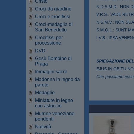
Cristo
N.D.S.M.D.: NON 
Croci da giardino
V.R.S.: VADE RET
Croci e crocifissi
N.S.M.V.: NON SU
Croci-medaglia di
San Benedetto
S.M.Q.L.: SUNT M
Crocifissi per
I.V.B.: IPSA VENEN
processione
DVD
Gesù Bambino di
SPIEGAZIONE DEL
Praga
EJUS IN OBITU N
Immagini sacre
Che possiamo essere
Madonna in legno da
parete
Medaglie
Miniature in legno
con astuccio
Murrine veneziane
pendenti
Natività