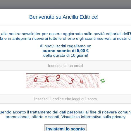
Benvenuto su Ancilla Editrice!
ti alla nostra newsletter per essere aggiornato sulle novità editoriali dell'
la e in anteprima riceverai tutte le offerte e gli sconti riservati ai nostri cl
Ai nuovi iscritti regaliamo un
buono sconto di 5,00 €
della durata di 10 giorni!
Cerca
Ricerca ava
ligiosi
Collane libri
Articoli religiosi
Pagamenti
Rivenditori
Solidarietà
Notizie
Link util
-medaglia di San Benedetto argento 925°/°° sa
endo accetto il trattamento dei dati personali al fine di ricevere comun
promozionali, offerte e sconti.
Visualizza informativa sulla privacy
Seleziona una variante