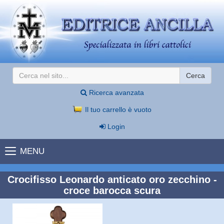
Cerca
Ricerca avanzata
Il tuo carrello è vuoto
Login
MENU
Crocifisso Leonardo anticato oro zecchino -
croce barocca scura