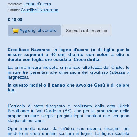
Legno d'acero
Materiale:
Crocifissi Nazareno
Collana:
€ 46,00
Aggiungi al carrello
Segnala ad un amico
Crocifisso Nazareno in legno d'acero (o di tiglio per le
misure superiori a 40 cm) dipinto con colori a olio e
dorato con foglia oro ossidata. Croce diritta.
La prima misura indicata si riferisce all'altezza del Cristo, le
misure tra parentesi alle dimensioni del crocifisso (altezza x
larghezza).
In questo modello il panno che avvolge Gesù è di colore
blu.
L'articolo è stato disegnato e realizzato dalla ditta Ulrich
Perathoner in Val Gardena (BZ), che per la produzione delle
proprie sculture sceglie pregiati legni montani che vengono
stagionati per anni.
Ogni modello nasce da un'idea che diventa disegno, poi
modello in creta e infine scultura in legno. La figura scolpita