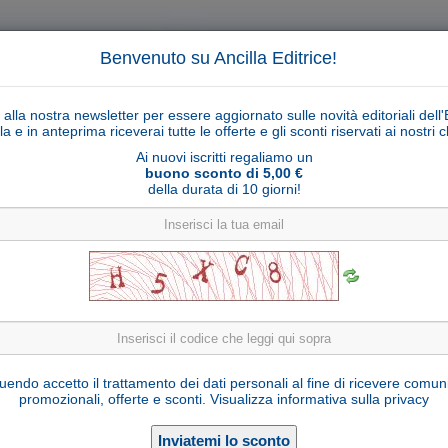
Benvenuto su Ancilla Editrice!
ti alla nostra newsletter per essere aggiornato sulle novità editoriali dell'
la e in anteprima riceverai tutte le offerte e gli sconti riservati ai nostri cl
Ai nuovi iscritti regaliamo un
buono sconto di 5,00 €
della durata di 10 giorni!
Cerca
Ricerca ava
ligiosi
Collane libri
Articoli religiosi
Pagamenti
Rivenditori
Solidarietà
Notizie
Link util
Gallina in piedi Ulrich serie 12 cm
endo accetto il trattamento dei dati personali al fine di ricevere comun
promozionali, offerte e sconti.
Visualizza informativa sulla privacy
U700273-C12
Cod. articolo:
Legno d'acero
Materiale: