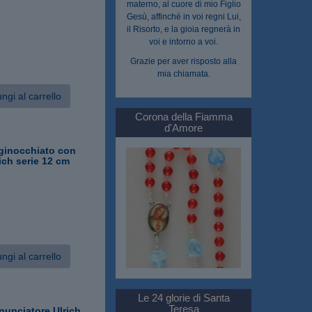
materno, al cuore di mio Figlio
Gesù, affinché in voi regni Lui,
il Risorto, e la gioia regnerà in
voi e intorno a voi.
Grazie per aver risposto alla
mia chiamata.
ngi al carrello
Corona della Fiamma
d'Amore
nginocchiato con
ich serie 12 cm
ngi al carrello
Le 24 glorie di Santa
Teresa
nunciatore Ulrich