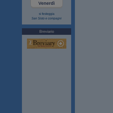
Venerdì
si festeggia
San Sisto e compagni
Breviario