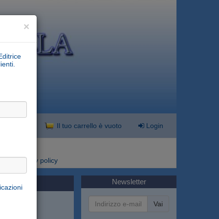
×
Editrice
ienti.
nzata
Il tuo carrello è vuoto
Login
i
Privacy policy
Newsletter
icazioni
Vai