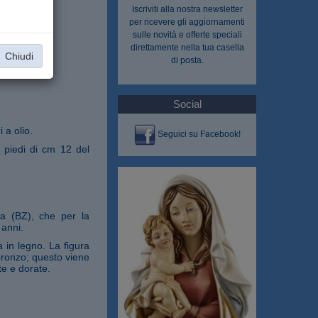
Iscriviti alla nostra
newsletter
per ricevere gli aggiornamenti
sulle novità e offerte speciali
direttamente nella tua casella
Chiudi
di posta.
Social
 a olio.
Seguici su Facebook!
 piedi di cm 12 del
na (BZ), che per la
 anni.
 in legno. La figura
 bronzo; questo viene
te e dorate.