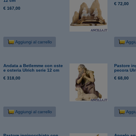
12 cm
€ 72,00
€ 167,00
Aggiungi al carrello
Aggiu
Andata a Betlemme con oste
Pastore i
e osteria Ulrich serie 12 cm
pecora Ulr
€ 318,00
€ 68,00
Aggiungi al carrello
Aggiu
Pastore inginocchiato con
Angelo an