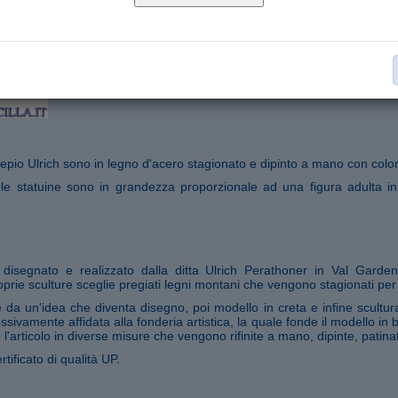
Statue Presepio Ulrich serie cm 12
Collana:
€ 16,00
Aggiungi al carrello
Segnala ad un amico
epio Ulrich sono in legno d'acero stagionato e dipinto a mano con colori
 le statuine sono in grandezza proporzionale ad una figura adulta in
o disegnato e realizzato dalla ditta Ulrich Perathoner in Val Garde
prie sculture sceglie pregiati legni montani che vengono stagionati per
da un'idea che diventa disegno, poi modello in creta e infine scultura
ssivamente affidata alla fonderia artistica, la quale fonde il modello in
 l'articolo in diverse misure che vengono rifinite a mano, dipinte, patina
rtificato di qualità UP.