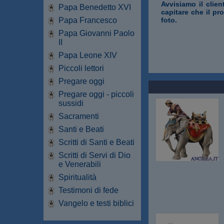
Avvisiamo il clien
Papa Benedetto XVI
capitare che il pr
Papa Francesco
foto.
Papa Giovanni Paolo
II
Papa Leone XIV
Piccoli lettori
Pregare oggi
Pregare oggi - piccoli
sussidi
Sacramenti
Santi e Beati
Scritti di Santi e Beati
Scritti di Servi di Dio
e Venerabili
Spiritualità
Testimoni di fede
Vangelo e testi biblici