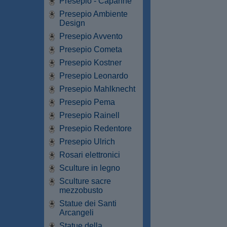
Presepio - Capanne
Presepio Ambiente
Design
Presepio Avvento
Presepio Cometa
Presepio Kostner
Presepio Leonardo
Presepio Mahlknecht
Presepio Pema
Presepio Rainell
Presepio Redentore
Presepio Ulrich
Rosari elettronici
Sculture in legno
Sculture sacre
mezzobusto
Statue dei Santi
Arcangeli
Statue della