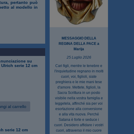
ttura, pertanto può
petto al modello in
MESSAGGIO DELLA
REGINA DELLA PACE a
Marija
25 Luglio 2026
nunciazione su
o Ulrich serie 12 cm
Cari figli, mentre le tenebre e
l'inquietudine regnano in molti
cuori, voi, figlioli, siate
preghiera e le mie mani tese
d'amore. Mettete, figlioli, la
Sacra Scrittura in un posto
visibile nella vostra famiglia e
leggetela, affinché sia per voi
ngi al carrello
esortazione alla conversione
e alla vita nuova. Perché
Satana è forte e seduce i
cuori. Desidero affidare i vostri
ch serie 12 cm
cuori, attraverso il mio cuore