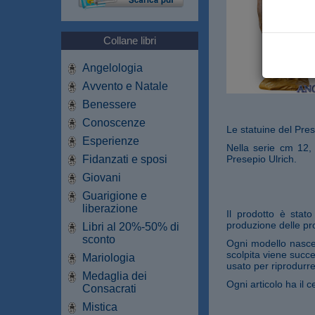
Collane libri
Angelologia
Avvento e Natale
Benessere
Conoscenze
Le statuine del Pres
Esperienze
Nella serie cm 12,
Fidanzati e sposi
Presepio Ulrich.
Giovani
Guarigione e
liberazione
Il prodotto è stat
produzione delle pro
Libri al 20%-50% di
sconto
Ogni modello nasce 
scolpita viene succe
Mariologia
usato per riprodurre
Medaglia dei
Ogni articolo ha il ce
Consacrati
Mistica