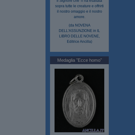
il Signore che Ti ha esaltata
sopra tutte le creature e offrirti
il nostro omaggio e il nostro
amore.
(da NOVENA
DELL'ASSUNZIONE in IL
LIBRO DELLE NOVENE,
Editrice Ancilla)
Medaglia "Ecce homo"