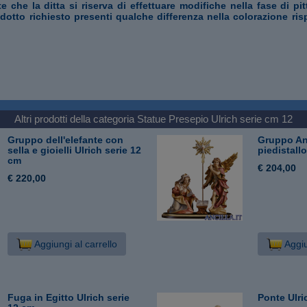
te che la ditta si riserva di effettuare modifiche nella fase di pi
odotto richiesto presenti qualche differenza nella colorazione ris
Altri prodotti della categoria
Statue Presepio Ulrich serie cm 12
Gruppo dell'elefante con
Gruppo An
sella e gioielli Ulrich serie 12
piedistall
cm
€ 204,00
€ 220,00
Aggiungi al carrello
Aggiu
Fuga in Egitto Ulrich serie
Ponte Ulri