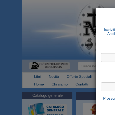
Iscrivi
Ancil
Libri
Novità
Offerte Speciali
Articoli Re
Home
Chi siamo
Contatti
Spedizioni
Catalogo generale
Prosegu