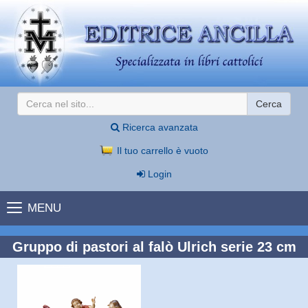
Cerca
Ricerca avanzata
Il tuo carrello è vuoto
Login
MENU
Gruppo di pastori al falò Ulrich serie 23 cm