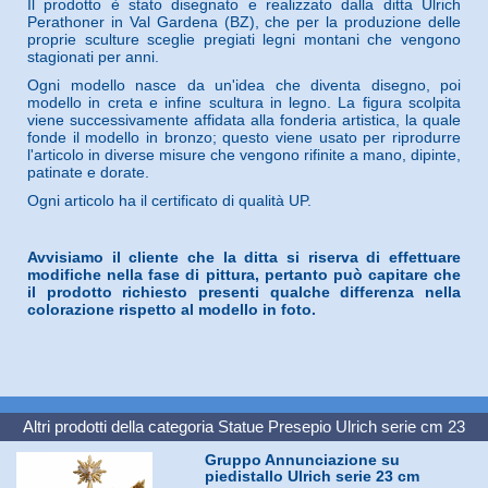
Il prodotto è stato disegnato e realizzato dalla ditta Ulrich
Perathoner in Val Gardena (BZ), che per la produzione delle
proprie sculture sceglie pregiati legni montani che vengono
stagionati per anni.
Ogni modello nasce da un'idea che diventa disegno, poi
modello in creta e infine scultura in legno. La figura scolpita
viene successivamente affidata alla fonderia artistica, la quale
fonde il modello in bronzo; questo viene usato per riprodurre
l'articolo in diverse misure che vengono rifinite a mano, dipinte,
patinate e dorate.
Ogni articolo ha il certificato di qualità UP.
Avvisiamo il cliente che la ditta si riserva di effettuare
modifiche nella fase di pittura, pertanto può capitare che
il prodotto richiesto presenti qualche differenza nella
colorazione rispetto al modello in foto.
Altri prodotti della categoria
Statue Presepio Ulrich serie cm 23
Gruppo Annunciazione su
piedistallo Ulrich serie 23 cm