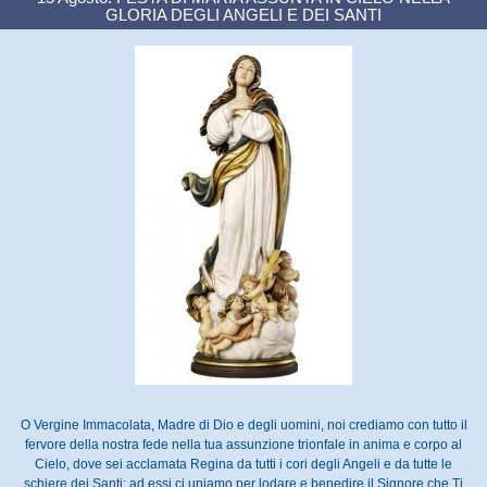
GLORIA DEGLI ANGELI E DEI SANTI
O Vergine Immacolata, Madre di Dio e degli uomini, noi crediamo con tutto il
fervore della nostra fede nella tua assunzione trionfale in anima e corpo al
Cielo, dove sei acclamata Regina da tutti i cori degli Angeli e da tutte le
schiere dei Santi; ad essi ci uniamo per lodare e benedire il Signore che Ti