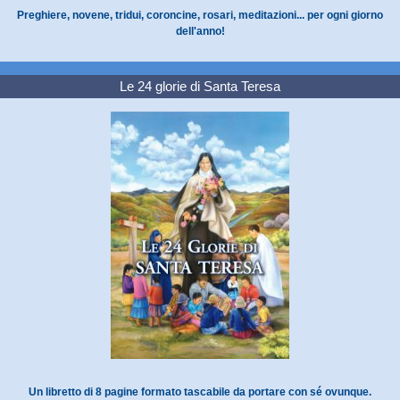
Preghiere, novene, tridui, coroncine, rosari, meditazioni... per ogni giorno
dell'anno!
Le 24 glorie di Santa Teresa
Un libretto di 8 pagine formato tascabile da portare con sé ovunque.