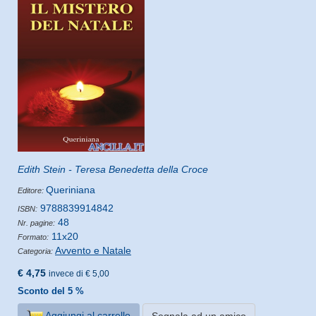
Edith Stein - Teresa Benedetta della Croce
Queriniana
Editore:
9788839914842
ISBN:
48
Nr. pagine:
11x20
Formato:
Avvento e Natale
Categoria:
€ 4,75
invece di € 5,00
Sconto del 5 %
Aggiungi al carrello
Segnala ad un amico