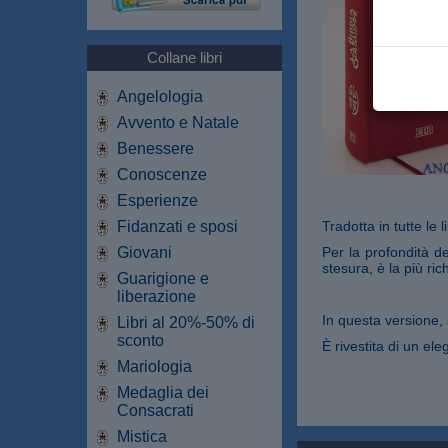
Collane libri
Angelologia
Avvento e Natale
Benessere
Conoscenze
Esperienze
Fidanzati e sposi
Tradotta in tutte le
Giovani
Per la profondità de
stesura, è la più ric
Guarigione e
liberazione
In questa versione, 
Libri al 20%-50% di
sconto
È rivestita di un el
Mariologia
Medaglia dei
Consacrati
Mistica