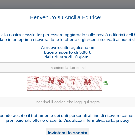
Benvenuto su Ancilla Editrice!
ti alla nostra newsletter per essere aggiornato sulle novità editoriali dell'
la e in anteprima riceverai tutte le offerte e gli sconti riservati ai nostri cl
Ai nuovi iscritti regaliamo un
buono sconto di 5,00 €
della durata di 10 giorni!
Cerca
Ricerca ava
ligiosi
Collane libri
Articoli religiosi
Pagamenti
Rivenditori
Solidarietà
Notizie
Link util
ibbia di Gerusalemme copertina rigida con cofa
endo accetto il trattamento dei dati personali al fine di ricevere comun
promozionali, offerte e sconti.
Visualizza informativa sulla privacy
Edizioni EDB
Editore:
9788810820315
ISBN: