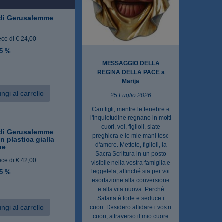
 di Gerusalemme
ece di € 24,00
 5 %
MESSAGGIO DELLA
REGINA DELLA PACE a
Marija
ngi al carrello
25 Luglio 2026
Cari figli, mentre le tenebre e
l'inquietudine regnano in molti
cuori, voi, figlioli, siate
 di Gerusalemme
preghiera e le mie mani tese
n plastica gialla
d'amore. Mettete, figlioli, la
ne
Sacra Scrittura in un posto
ece di € 42,00
visibile nella vostra famiglia e
leggetela, affinché sia per voi
 5 %
esortazione alla conversione
e alla vita nuova. Perché
Satana è forte e seduce i
ngi al carrello
cuori. Desidero affidare i vostri
cuori, attraverso il mio cuore