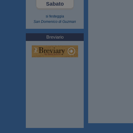
Sabato
si festeggia
San Domenico di Guzman
Breviario