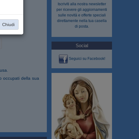
Iscriviti alla nostra
newsletter
per ricevere gli aggiornamenti
sulle novità e offerte speciali
direttamente nella tua casella
Chiudi
di posta.
Social
Seguici su Facebook!
fusa.
no occupati della sua