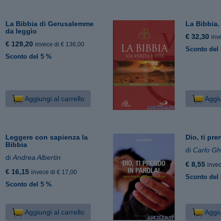
La Bibbia di Gerusalemme
La Bibbia. 
da leggìo
€ 32,30
inv
€ 129,20
invece di € 136,00
Sconto del
Sconto del 5 %
Aggiungi al carrello
Aggiu
Leggere con sapienza la
Dio, ti pre
Bibbia
di
Carlo Ghi
di
Andrea Albertin
€ 8,55
invec
€ 16,15
invece di € 17,00
Sconto del
Sconto del 5 %
Aggiungi al carrello
Aggiu