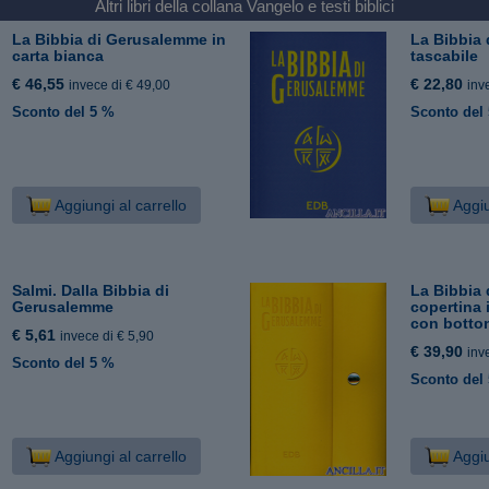
Altri libri della collana
Vangelo e testi biblici
La Bibbia di Gerusalemme in
La Bibbia
carta bianca
tascabile
€ 46,55
€ 22,80
invece di € 49,00
inv
Sconto del 5 %
Sconto del
Aggiungi al carrello
Aggiu
Salmi. Dalla Bibbia di
La Bibbia
Gerusalemme
copertina i
con botto
€ 5,61
invece di € 5,90
€ 39,90
inv
Sconto del 5 %
Sconto del
Aggiungi al carrello
Aggiu