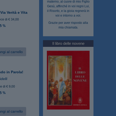
materno, al cuore di mio Figlio
Gesù, affinché in voi regni Lui,
il Risorto, e la gioia regnerà in
Via Verità e Vita
voi e intorno a voi.
ece di € 34,00
Grazie per aver risposto alla
 5 %
mia chiamata.
Il libro delle novene
ngi al carrello
ndo in Parola!
delli
e di € 9,00
 5 %
ngi al carrello