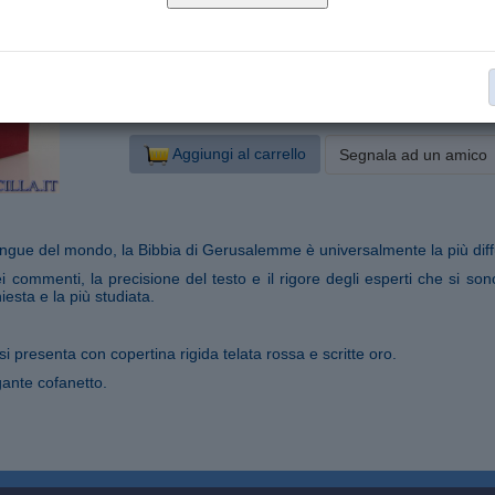
3060
Nr. pagine:
14x19
Formato:
Vangelo e testi biblici
Categoria:
€ 36,10
invece di € 38,00
Sconto del 5 %
Aggiungi al carrello
Segnala ad un amico
 lingue del mondo, la Bibbia di Gerusalemme è universalmente la più dif
i commenti, la precisione del testo e il rigore degli esperti che si so
hiesta e la più studiata.
si presenta con copertina rigida telata rossa e scritte oro.
egante cofanetto.