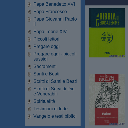
Papa Benedetto XVI
Papa Francesco
Papa Giovanni Paolo
II
Papa Leone XIV
Piccoli lettori
Pregare oggi
Pregare oggi - piccoli
sussidi
Sacramenti
Santi e Beati
Scritti di Santi e Beati
Scritti di Servi di Dio
e Venerabili
Spiritualità
Testimoni di fede
Vangelo e testi biblici