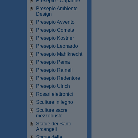
Presepio - Capanne
Presepio Ambiente
Design
Presepio Avvento
Presepio Cometa
Presepio Kostner
Presepio Leonardo
Presepio Mahlknecht
Presepio Pema
Presepio Rainell
Presepio Redentore
Presepio Ulrich
Rosari elettronici
Sculture in legno
Sculture sacre
mezzobusto
Statue dei Santi
Arcangeli
Statue della