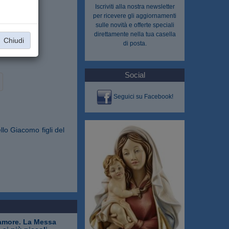
Iscriviti alla nostra
newsletter
per ricevere gli aggiornamenti
sulle novità e offerte speciali
direttamente nella tua casella
Chiudi
di posta.
Social
Seguici su Facebook!
lo Giacomo figli del
'amore. La Messa