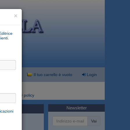
×
Editrice
ienti.
nzata
Il tuo carrello è vuoto
Login
i
Privacy policy
Newsletter
icazioni
Vai