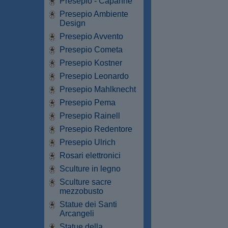
Presepio - Capanne
Presepio Ambiente
Design
Presepio Avvento
Presepio Cometa
Presepio Kostner
Presepio Leonardo
Presepio Mahlknecht
Presepio Pema
Presepio Rainell
Presepio Redentore
Presepio Ulrich
Rosari elettronici
Sculture in legno
Sculture sacre
mezzobusto
Statue dei Santi
Arcangeli
Statue della