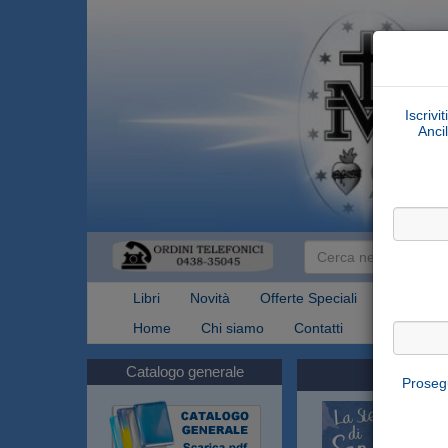
Iscrivi
Ancil
Libri
Novità
Offerte Speciali
Articoli Re
Home
Chi siamo
Contatti
Spedizioni
Catalogo generale
Prosegu