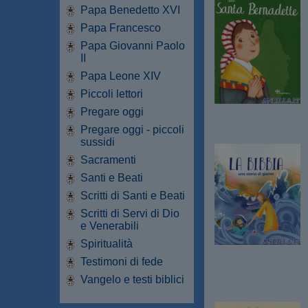
Papa Benedetto XVI
Papa Francesco
Papa Giovanni Paolo
II
Papa Leone XIV
Piccoli lettori
Pregare oggi
Pregare oggi - piccoli
sussidi
Sacramenti
Santi e Beati
Scritti di Santi e Beati
Scritti di Servi di Dio
e Venerabili
Spiritualità
Testimoni di fede
Vangelo e testi biblici