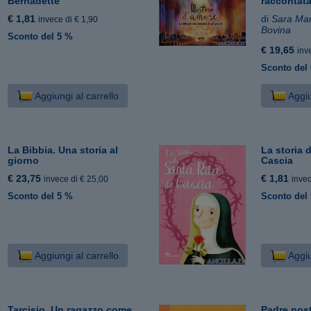
Bernadette
raccontata
€ 1,81
di
Sara Ma
invece di € 1,90
Bovina
Sconto del 5 %
€ 19,65
inv
Sconto del
Aggiungi al carrello
Aggiu
La Bibbia. Una storia al
La storia 
giorno
Cascia
€ 23,75
€ 1,81
invece di € 25,00
invec
Sconto del 5 %
Sconto del
Aggiungi al carrello
Aggiu
Tarcisio. Un ragazzo come
Padre nost