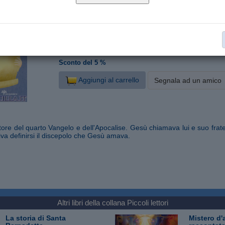
32
Nr. pagine:
11,5x16,5
Formato:
Illustrato
Materiale:
Piccoli lettori
Categoria:
€ 1,81
invece di € 1,90
Sconto del 5 %
Aggiungi al carrello
Segnala ad un amico
tore del quarto Vangelo e dell'Apocalise. Gesù chiamava lui e suo fratel
iva definirsi il discepolo che Gesù amava.
Altri libri della collana
Piccoli lettori
La storia di Santa
Mistero d