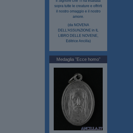
il Signore che Ti ha esaltata
sopra tutte le creature e offrirti
il nostro omaggio e il nostro
amore.
(da NOVENA
DELL'ASSUNZIONE in IL
LIBRO DELLE NOVENE,
Editrice Ancilla)
Medaglia "Ecce homo"