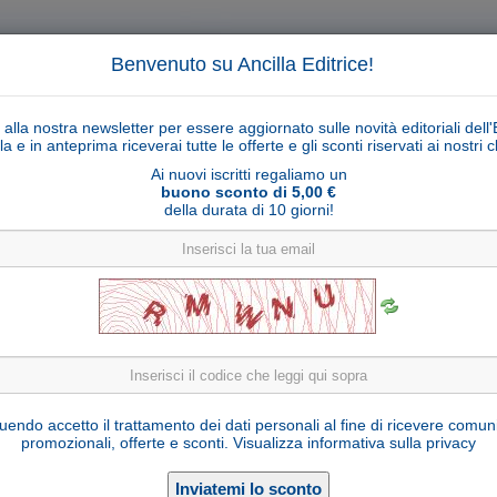
Benvenuto su Ancilla Editrice!
ti alla nostra newsletter per essere aggiornato sulle novità editoriali dell'
la e in anteprima riceverai tutte le offerte e gli sconti riservati ai nostri cl
Ai nuovi iscritti regaliamo un
buono sconto di 5,00 €
della durata di 10 giorni!
Cerca
Ricerca ava
ligiosi
Collane libri
Articoli religiosi
Pagamenti
Rivenditori
Solidarietà
Notizie
Link util
La storia di San Giovanni Evangelista
endo accetto il trattamento dei dati personali al fine di ricevere comun
promozionali, offerte e sconti.
Visualizza informativa sulla privacy
Il Sicomoro
Editore:
9788867570676
ISBN: