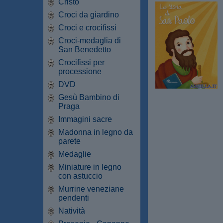
Cristo
Croci da giardino
Croci e crocifissi
Croci-medaglia di
San Benedetto
Crocifissi per
processione
DVD
Gesù Bambino di
Praga
Immagini sacre
Madonna in legno da
parete
Medaglie
Miniature in legno
con astuccio
Murrine veneziane
pendenti
Natività