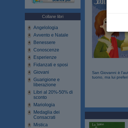
Collane libri
Angelologia
Avvento e Natale
Benessere
Conoscenze
Esperienze
Fidanzati e sposi
Giovani
San Giovanni è l'au
tuono, ma lui prefer
Guarigione e
liberazione
Libri al 20%-50% di
sconto
Mariologia
Medaglia dei
Consacrati
Mistica