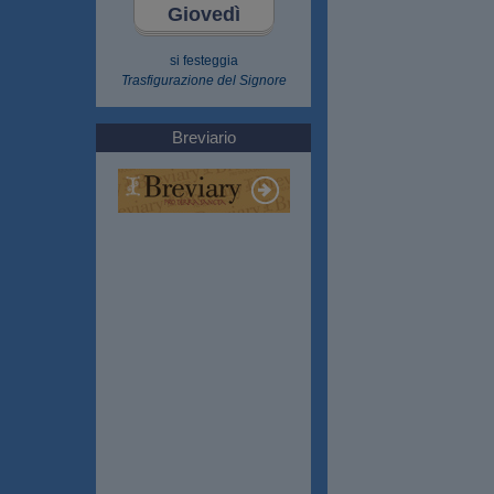
Giovedì
si festeggia
Trasfigurazione del Signore
Breviario