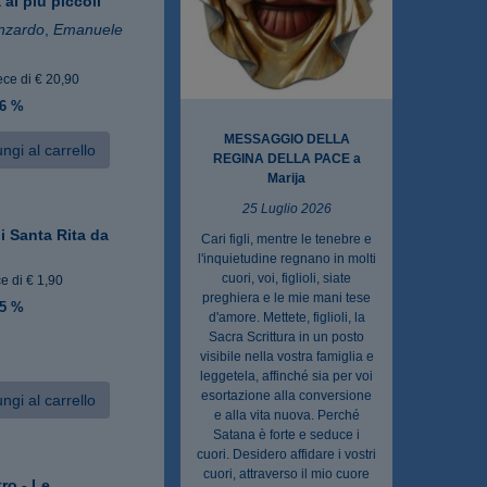
 ai più piccoli
nzardo
,
Emanuele
ece di € 20,90
 6 %
MESSAGGIO DELLA
ngi al carrello
REGINA DELLA PACE a
Marija
25 Luglio 2026
di Santa Rita da
Cari figli, mentre le tenebre e
l'inquietudine regnano in molti
cuori, voi, figlioli, siate
e di € 1,90
preghiera e le mie mani tese
 5 %
d'amore. Mettete, figlioli, la
Sacra Scrittura in un posto
visibile nella vostra famiglia e
leggetela, affinché sia per voi
esortazione alla conversione
ngi al carrello
e alla vita nuova. Perché
Satana è forte e seduce i
cuori. Desidero affidare i vostri
cuori, attraverso il mio cuore
ro - Le