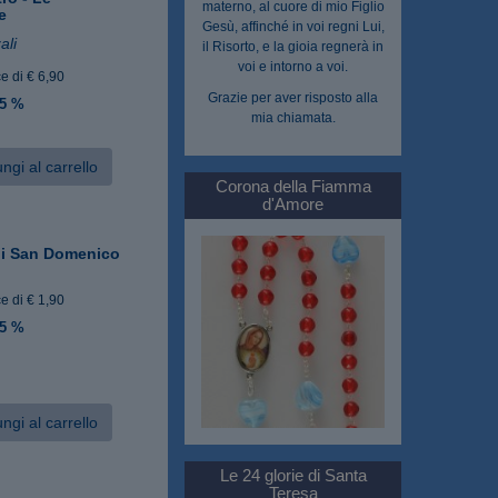
materno, al cuore di mio Figlio
e
Gesù, affinché in voi regni Lui,
ali
il Risorto, e la gioia regnerà in
voi e intorno a voi.
e di € 6,90
Grazie per aver risposto alla
 5 %
mia chiamata.
ngi al carrello
Corona della Fiamma
d'Amore
 di San Domenico
e di € 1,90
 5 %
ngi al carrello
Le 24 glorie di Santa
Teresa