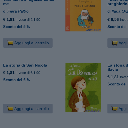
me
preghierin
di
Piera Paltro
di
Ilaria Orz
€ 1,81
€ 6,56
invece di € 1,90
invec
Sconto del 5 %
Sconto del
Aggiungi al carrello
Aggiu
La storia di San Nicola
La storia
Savio
€ 1,81
invece di € 1,90
€ 1,81
invec
Sconto del 5 %
Sconto del
Aggiungi al carrello
Aggiu