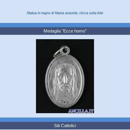
Statua in legno di Maria assunta: clicca sulla foto
Medaglia "Ecce homo"
Siti Cattolici