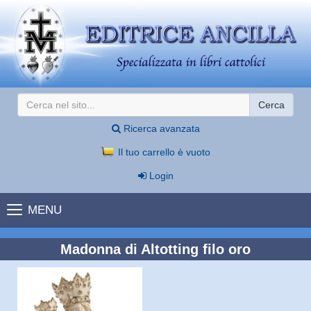
Cerca
Ricerca avanzata
Il tuo carrello è vuoto
Login
MENU
Madonna di Altotting filo oro