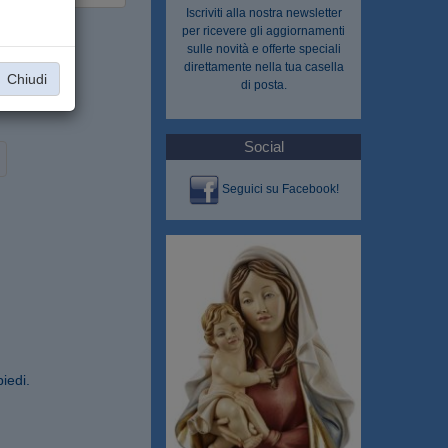
Iscriviti alla nostra
newsletter
per ricevere gli aggiornamenti
sulle novità e offerte speciali
direttamente nella tua casella
Chiudi
di posta.
Social
Seguici su Facebook!
iedi.