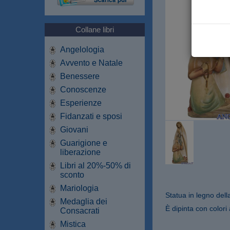
Collane libri
Angelologia
Avvento e Natale
Benessere
Conoscenze
Esperienze
Fidanzati e sposi
Giovani
Guarigione e
liberazione
Libri al 20%-50% di
sconto
Mariologia
Statua in legno dell
Medaglia dei
È dipinta con colori
Consacrati
Mistica