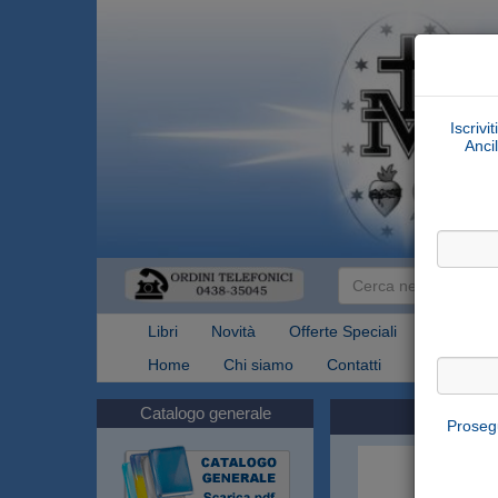
Iscrivi
Ancil
Libri
Novità
Offerte Speciali
Articoli Re
Home
Chi siamo
Contatti
Spedizioni
Catalogo generale
Prosegu