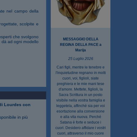
ate nel campo della
ogettate, scolpite e
esperti che svolgono
MESSAGGIO DELLA
ne dà ad ogni modello
REGINA DELLA PACE a
Marija
25 Luglio 2026
Cari figli, mentre le tenebre e
l'inquietudine regnano in molti
cuori, voi, figlioli, siate
preghiera e le mie mani tese
d'amore. Mettete, figlioli, la
Sacra Scrittura in un posto
visibile nella vostra famiglia e
i Lourdes con
leggetela, affinché sia per voi
esortazione alla conversione
sponibile in più
e alla vita nuova. Perché
Satana è forte e seduce i
cuori. Desidero affidare i vostri
cuori, attraverso il mio cuore