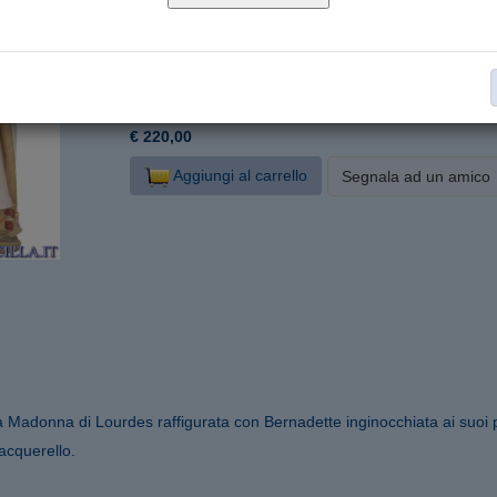
P152000-A30
Cod. articolo:
30 cm
Formato:
Legno d'acero
Materiale:
Statue Lourdes
Collana:
€ 220,00
Aggiungi al carrello
Segnala ad un amico
a Madonna di Lourdes raffigurata con Bernadette inginocchiata ai suoi p
 acquerello.