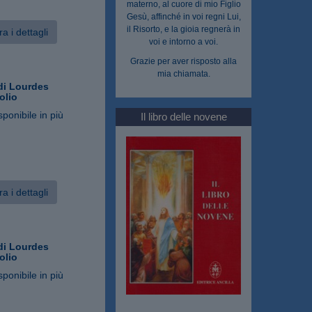
materno, al cuore di mio Figlio
Gesù, affinché in voi regni Lui,
il Risorto, e la gioia regnerà in
a i dettagli
voi e intorno a voi.
Grazie per aver risposto alla
mia chiamata.
i Lourdes
olio
sponibile in più
Il libro delle novene
a i dettagli
i Lourdes
olio
sponibile in più