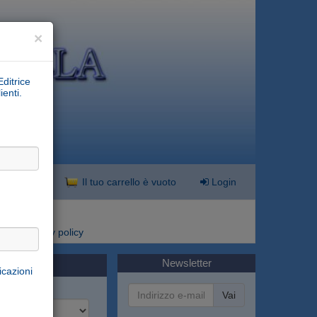
×
Editrice
ienti.
nzata
Il tuo carrello è vuoto
Login
i
Privacy policy
Newsletter
o
icazioni
Vai