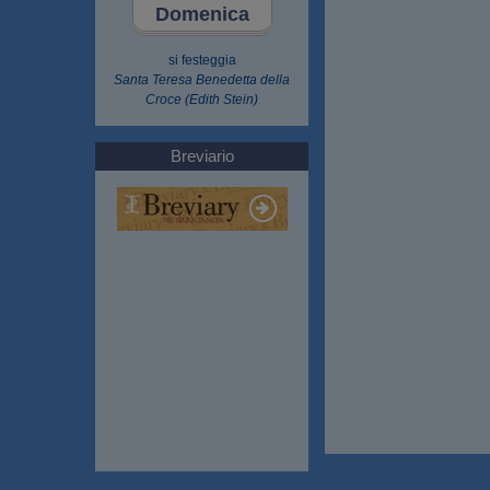
Domenica
si festeggia
Santa Teresa Benedetta della
Croce (Edith Stein)
Breviario