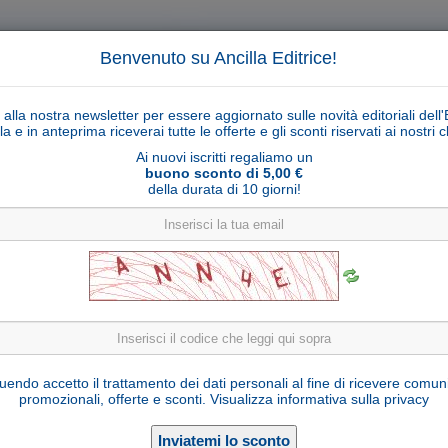
Benvenuto su Ancilla Editrice!
ti alla nostra newsletter per essere aggiornato sulle novità editoriali dell'
la e in anteprima riceverai tutte le offerte e gli sconti riservati ai nostri cl
Ai nuovi iscritti regaliamo un
buono sconto di 5,00 €
della durata di 10 giorni!
Cerca
Ricerca ava
ligiosi
Collane libri
Articoli religiosi
Pagamenti
Rivenditori
Solidarietà
Notizie
Link util
Madonna di Lourdes con Bernadette acquerell
endo accetto il trattamento dei dati personali al fine di ricevere comun
promozionali, offerte e sconti.
Visualizza informativa sulla privacy
Seleziona una variante