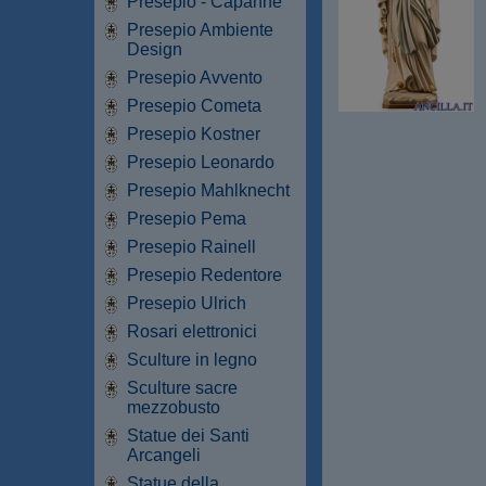
Presepio - Capanne
Presepio Ambiente
Design
Presepio Avvento
Presepio Cometa
Presepio Kostner
Presepio Leonardo
Presepio Mahlknecht
Presepio Pema
Presepio Rainell
Presepio Redentore
Presepio Ulrich
Rosari elettronici
Sculture in legno
Sculture sacre
mezzobusto
Statue dei Santi
Arcangeli
Statue della