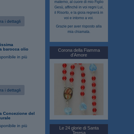
materno, al cuore di mio Figlio
Gesù, affinché in voi regni Lui,
il Risorto, e la gioia regnerà in
voi e intorno a voi.
a i dettagli
Grazie per aver risposto alla
mia chiamata.
tissima
a barocca olio
Corona della Fiamma
d'Amore
sponibile in più
a i dettagli
a Concezione del
turale
sponibile in più
Le 24 glorie di Santa
Teresa