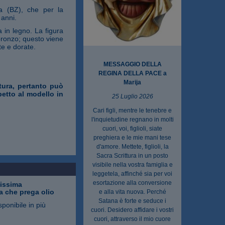
na (BZ), che per la
 anni.
 in legno. La figura
 bronzo; questo viene
te e dorate.
MESSAGGIO DELLA
REGINA DELLA PACE a
Marija
ttura, pertanto può
petto al modello in
25 Luglio 2026
Cari figli, mentre le tenebre e
l'inquietudine regnano in molti
cuori, voi, figlioli, siate
preghiera e le mie mani tese
d'amore. Mettete, figlioli, la
Sacra Scrittura in un posto
visibile nella vostra famiglia e
leggetela, affinché sia per voi
esortazione alla conversione
tissima
a che prega olio
e alla vita nuova. Perché
Satana è forte e seduce i
sponibile in più
cuori. Desidero affidare i vostri
cuori, attraverso il mio cuore