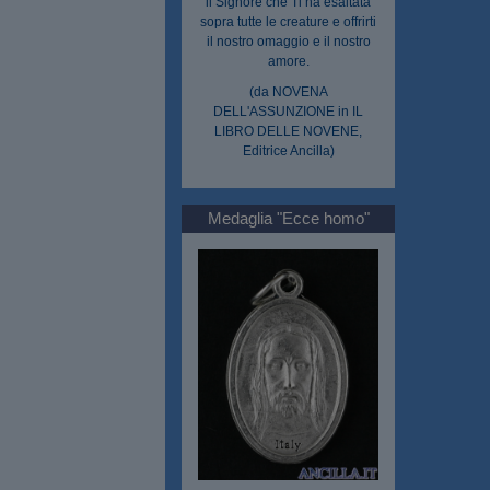
il Signore che Ti ha esaltata
sopra tutte le creature e offrirti
il nostro omaggio e il nostro
amore.
(da NOVENA
DELL'ASSUNZIONE in IL
LIBRO DELLE NOVENE,
Editrice Ancilla)
Medaglia "Ecce homo"