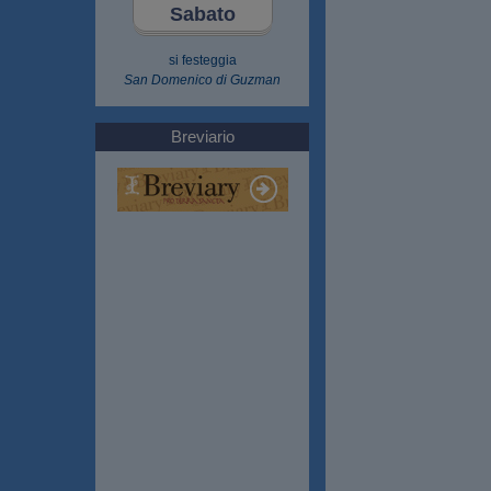
Sabato
si festeggia
San Domenico di Guzman
Breviario