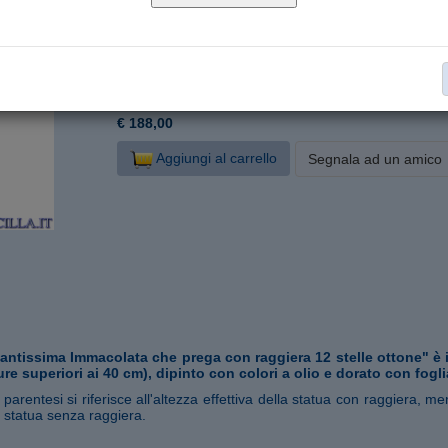
U050200-C25
Cod. articolo:
25 (26,5) cm
Formato:
Legno d'acero
Materiale:
Statue Maria Immacolata
Collana:
€ 188,00
Aggiungi al carrello
Segnala ad un amico
antissima Immacolata che prega con raggiera 12 stelle ottone" è 
sure superiori ai 40 cm), dipinto con colori a olio e dorato con fogl
parentesi si riferisce all'altezza effettiva della statua con raggiera, m
la statua senza raggiera.