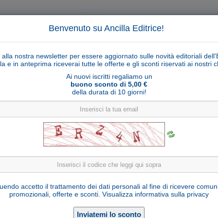
Benvenuto su Ancilla Editrice!
ti alla nostra newsletter per essere aggiornato sulle novità editoriali dell'
la e in anteprima riceverai tutte le offerte e gli sconti riservati ai nostri cl
Ai nuovi iscritti regaliamo un
buono sconto di 5,00 €
della durata di 10 giorni!
Cerca
Ricerca ava
ligiosi
Collane libri
Articoli religiosi
Pagamenti
Rivenditori
Solidarietà
Notizie
Link util
ima Immacolata che prega con raggiera 12 stel
endo accetto il trattamento dei dati personali al fine di ricevere comun
promozionali, offerte e sconti.
Visualizza informativa sulla privacy
Seleziona una variante