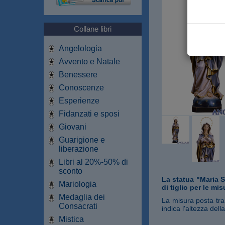
Collane libri
Angelologia
Avvento e Natale
Benessere
Conoscenze
Esperienze
Fidanzati e sposi
Giovani
Guarigione e
liberazione
Libri al 20%-50% di
sconto
La statua "Maria S
Mariologia
di tiglio per le mi
Medaglia dei
La misura posta tra 
Consacrati
indica l'altezza del
Mistica