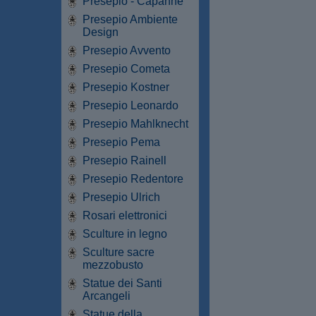
Presepio - Capanne
Presepio Ambiente
Design
Presepio Avvento
Presepio Cometa
Presepio Kostner
Presepio Leonardo
Presepio Mahlknecht
Presepio Pema
Presepio Rainell
Presepio Redentore
Presepio Ulrich
Rosari elettronici
Sculture in legno
Sculture sacre
mezzobusto
Statue dei Santi
Arcangeli
Statue della