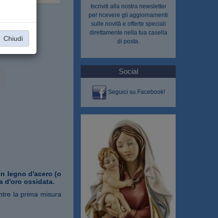
Iscriviti alla nostra
newsletter
per ricevere gli aggiornamenti
sulle novità e offerte speciali
direttamente nella tua casella
Chiudi
di posta.
Social
Seguici su Facebook!
in legno d'acero (o
ia d'oro ossidata.
entre la prima misura