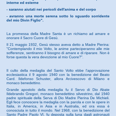
interne ed esterne
- saranno aiutati nei pericoli dell'anima e del corpo
- avranno una morte serena sotto lo sguardo sorridente
del mio Divin Figlio".
La promessa della Madre Santa è un richiamo ad amare e
onorare il Sacro Cuore di Gesù.
Il 21 maggio 1932, Gesù stesso aveva detto a Madre Pierina:
"Contemplando il mio Volto, le anime parteciperanno alle mie
sofferenze, sentiranno il bisogno di amare e di riparare. Non è
forse questa la vera devozione al mio Cuore?".
Il culto della medaglia del Santo Volto ebbe l'approvazione
ecclesiastica il 9 agosto 1940 con la benedizione del Beato
Card. Ildefonso Schuster, allora Arcivescovo di Milano e
monaco benedettino.
Grande apostolo della medaglia fu il Servo di Dio Abate
Ildebrando Gregori, monaco benedettino silvestrino, dal 1940
padre spirituale della Serva di Dio Madre Pierina De Michieli.
Egli fece conoscere la medaglia con la parola e con le opere in
Italia, in America, in Asia e in Australia, ed ora essa è
conosciuta in tutto il mondo. Nel 1968, con la benedizione del
Santo Padre Paolo VI, fu deposta sulla luna dagli astronauti