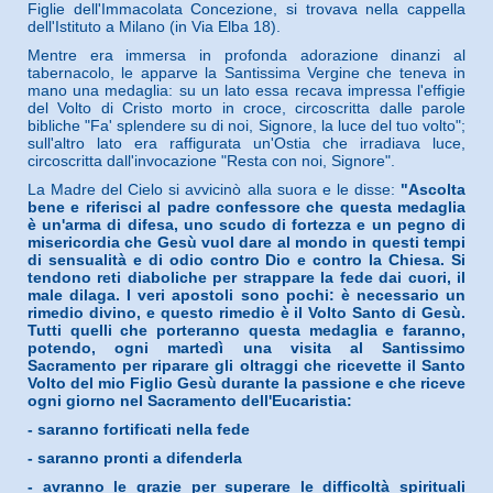
Figlie dell'Immacolata Concezione, si trovava nella cappella
dell'Istituto a Milano (in Via Elba 18).
Mentre era immersa in profonda adorazione dinanzi al
tabernacolo, le apparve la Santissima Vergine che teneva in
mano una medaglia: su un lato essa recava impressa l'effigie
del Volto di Cristo morto in croce, circoscritta dalle parole
bibliche "Fa' splendere su di noi, Signore, la luce del tuo volto";
sull'altro lato era raffigurata un'Ostia che irradiava luce,
circoscritta dall'invocazione "Resta con noi, Signore".
La Madre del Cielo si avvicinò alla suora e le disse:
"Ascolta
bene e riferisci al padre confessore che questa medaglia
è un'arma di difesa, uno scudo di fortezza e un pegno di
misericordia che Gesù vuol dare al mondo in questi tempi
di sensualità e di odio contro Dio e contro la Chiesa. Si
tendono reti diaboliche per strappare la fede dai cuori, il
male dilaga. I veri apostoli sono pochi: è necessario un
rimedio divino, e questo rimedio è il Volto Santo di Gesù.
Tutti quelli che porteranno questa medaglia e faranno,
potendo, ogni martedì una visita al Santissimo
Sacramento per riparare gli oltraggi che ricevette il Santo
Volto del mio Figlio Gesù durante la passione e che riceve
ogni giorno nel Sacramento dell'Eucaristia:
- saranno fortificati nella fede
- saranno pronti a difenderla
- avranno le grazie per superare le difficoltà spirituali