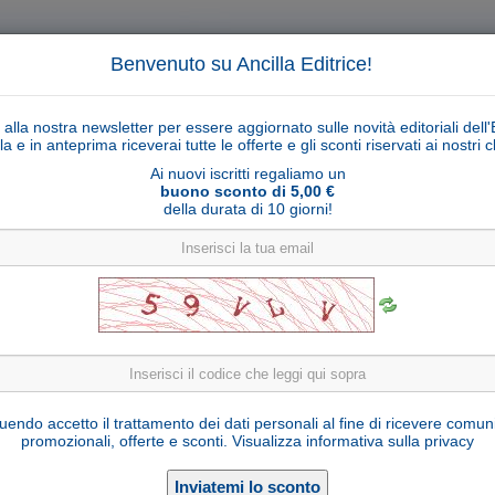
Benvenuto su Ancilla Editrice!
ti alla nostra newsletter per essere aggiornato sulle novità editoriali dell'
la e in anteprima riceverai tutte le offerte e gli sconti riservati ai nostri cl
Ai nuovi iscritti regaliamo un
buono sconto di 5,00 €
della durata di 10 giorni!
Cerca
Ricerca ava
ligiosi
Collane libri
Articoli religiosi
Pagamenti
Rivenditori
Solidarietà
Notizie
Link util
Montone Ulrich serie 23 cm
endo accetto il trattamento dei dati personali al fine di ricevere comun
promozionali, offerte e sconti.
Visualizza informativa sulla privacy
U700147-C23
Cod. articolo:
Legno d'acero
Materiale: