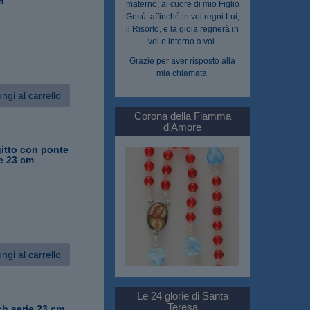
m
materno, al cuore di mio Figlio
Gesù, affinché in voi regni Lui,
il Risorto, e la gioia regnerà in
voi e intorno a voi.
Grazie per aver risposto alla
mia chiamata.
ngi al carrello
Corona della Fiamma
d'Amore
itto con ponte
ie 23 cm
ngi al carrello
Le 24 glorie di Santa
Teresa
ch serie 23 cm