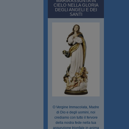
MARIA ASSUNTA IN
CIELO NELLA GLORIA
DEGLI ANGELI E DEI
SANTI
O Vergine Immacolata, Madre
di Dio e degli uomini, noi
crediamo con tutto il fervore
della nostra fede nella tua
assunzione trionfale in anima