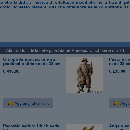
te che la ditta si riserva di effettuare modifiche nella fase di pi
odotto richiesto presenti qualche differenza nella colorazione ris
Altri prodotti della categoria
Statue Presepio Ulrich serie cm 23
Gruppo Annunciazione su
Pastore c
piedistallo Ulrich serie 23 cm
serie 23 c
€ 498,00
€ 199,00
Aggiungi al carrello
Aggiu
Pecoraio seduto Ulrich serie
Angelo an