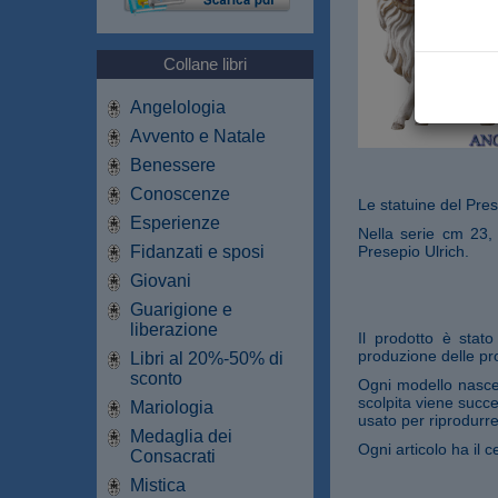
Collane libri
Angelologia
Avvento e Natale
Benessere
Conoscenze
Le statuine del Pres
Esperienze
Nella serie cm 23,
Fidanzati e sposi
Presepio Ulrich.
Giovani
Guarigione e
liberazione
Il prodotto è stat
produzione delle pro
Libri al 20%-50% di
sconto
Ogni modello nasce 
scolpita viene succe
Mariologia
usato per riprodurre
Medaglia dei
Ogni articolo ha il ce
Consacrati
Mistica