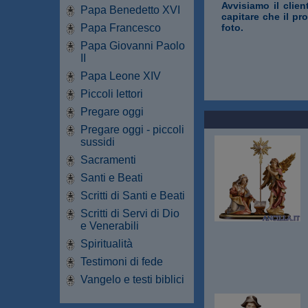
Avvisiamo il clien
Papa Benedetto XVI
capitare che il pr
Papa Francesco
foto.
Papa Giovanni Paolo
II
Papa Leone XIV
Piccoli lettori
Pregare oggi
Pregare oggi - piccoli
sussidi
Sacramenti
Santi e Beati
Scritti di Santi e Beati
Scritti di Servi di Dio
e Venerabili
Spiritualità
Testimoni di fede
Vangelo e testi biblici