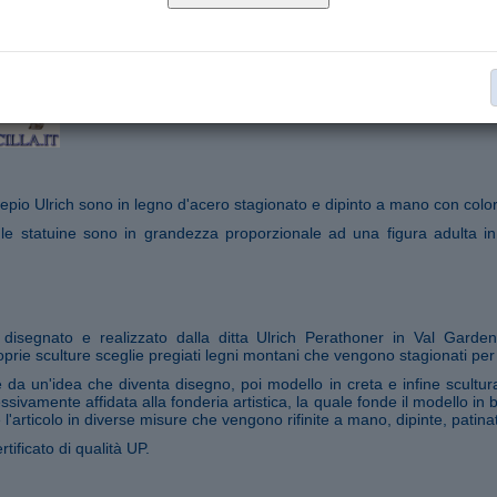
Statue Presepio Ulrich serie cm 23
Collana:
€ 49,00
Aggiungi al carrello
Segnala ad un amico
epio Ulrich sono in legno d'acero stagionato e dipinto a mano con colori
 le statuine sono in grandezza proporzionale ad una figura adulta in
o disegnato e realizzato dalla ditta Ulrich Perathoner in Val Garde
prie sculture sceglie pregiati legni montani che vengono stagionati per
da un'idea che diventa disegno, poi modello in creta e infine scultura
ssivamente affidata alla fonderia artistica, la quale fonde il modello in
 l'articolo in diverse misure che vengono rifinite a mano, dipinte, patina
rtificato di qualità UP.