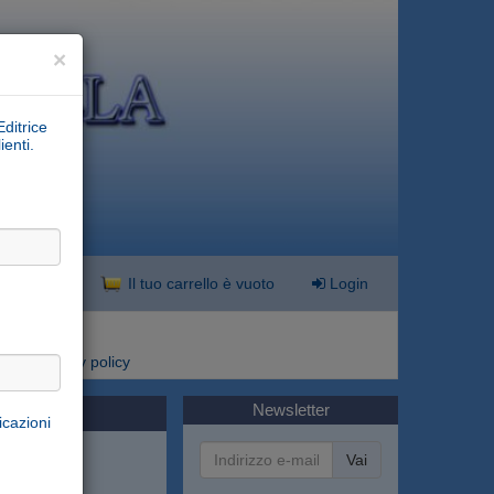
×
Editrice
ienti.
nzata
Il tuo carrello è vuoto
Login
i
Privacy policy
Newsletter
icazioni
Vai