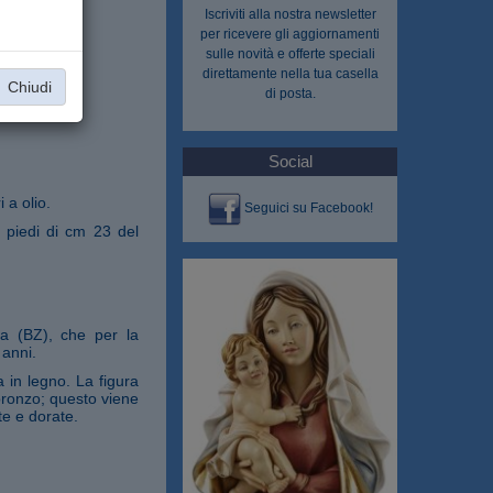
Iscriviti alla nostra
newsletter
per ricevere gli aggiornamenti
sulle novità e offerte speciali
direttamente nella tua casella
Chiudi
di posta.
Social
 a olio.
Seguici su Facebook!
 piedi di cm 23 del
na (BZ), che per la
 anni.
 in legno. La figura
 bronzo; questo viene
te e dorate.