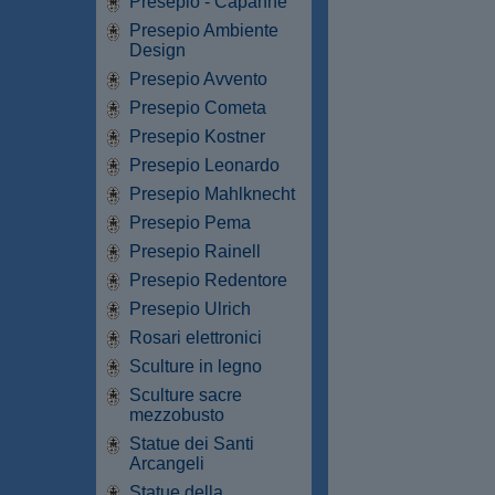
Presepio - Capanne
Presepio Ambiente
Design
Presepio Avvento
Presepio Cometa
Presepio Kostner
Presepio Leonardo
Presepio Mahlknecht
Presepio Pema
Presepio Rainell
Presepio Redentore
Presepio Ulrich
Rosari elettronici
Sculture in legno
Sculture sacre
mezzobusto
Statue dei Santi
Arcangeli
Statue della