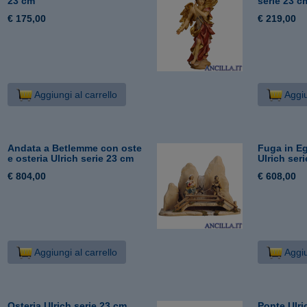
23 cm
serie 23 c
€ 175,00
€ 219,00
Aggiungi al carrello
Aggiu
Andata a Betlemme con oste
Fuga in Eg
e osteria Ulrich serie 23 cm
Ulrich ser
€ 804,00
€ 608,00
Aggiungi al carrello
Aggiu
Osteria Ulrich serie 23 cm
Ponte Ulri