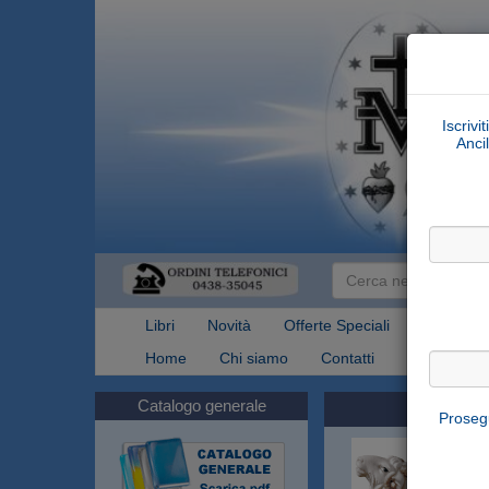
Iscrivi
Ancil
Libri
Novità
Offerte Speciali
Articoli Re
Home
Chi siamo
Contatti
Spedizioni
Catalogo generale
Prosegu