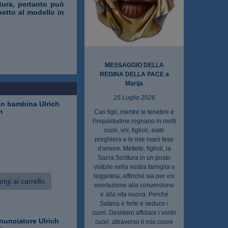
ttura, pertanto può
petto al modello in
MESSAGGIO DELLA
REGINA DELLA PACE a
Marija
25 Luglio 2026
on bambina Ulrich
m
Cari figli, mentre le tenebre e
l'inquietudine regnano in molti
cuori, voi, figlioli, siate
preghiera e le mie mani tese
d'amore. Mettete, figlioli, la
Sacra Scrittura in un posto
visibile nella vostra famiglia e
leggetela, affinché sia per voi
ngi al carrello
esortazione alla conversione
e alla vita nuova. Perché
Satana è forte e seduce i
cuori. Desidero affidare i vostri
nunciatore Ulrich
cuori, attraverso il mio cuore