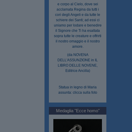
e corpo al Cielo, dove sei
acclamata Regina da tutti i
cori degli Angeli e da tutte le
schiere dei Santi; ad essi ci
uniamo per lodare e benedire
il Signore che Ti ha esaltata
sopra tutte le creature e offrirti
il nostro omaggio e il nostro
amore.
(da NOVENA
DELL'ASSUNZIONE in IL
LIBRO DELLE NOVENE,
Editrice Ancilla)
Statua in legno di Maria
assunta: clicca sulla foto
Medaglia "Ecce homo"