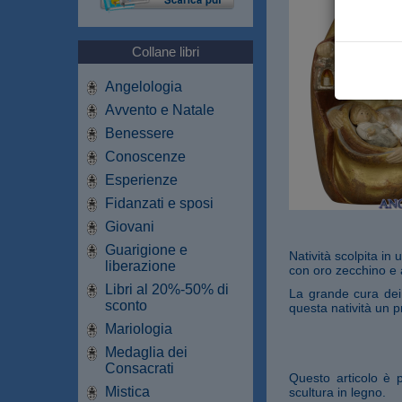
Collane libri
Angelologia
Avvento e Natale
Benessere
Conoscenze
Esperienze
Fidanzati e sposi
Giovani
Guarigione e
Natività scolpita in
liberazione
con oro zecchino e a
Libri al 20%-50% di
La grande cura dei p
sconto
questa natività un p
Mariologia
Medaglia dei
Consacrati
Questo articolo è 
Mistica
scultura in legno.