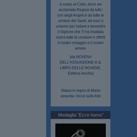
e corpo al Cielo, dove sei
acclamata Regina da tutti i
cori degli Angeli e da tutte le
schiere dei Santi; ad essi ci
uniamo per lodare e benedire
il Signore che Ti ha esaltata
sopra tutte le creature e offrirti
il nostro omaggio e il nostro
amore.
(da NOVENA
DELL'ASSUNZIONE in IL
LIBRO DELLE NOVENE,
Editrice Ancilla)
Statua in legno di Maria
assunta: clicca sulla foto
Medaglia "Ecce homo"