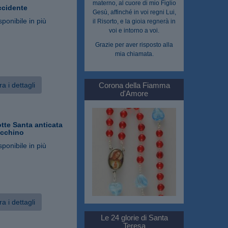
materno, al cuore di mio Figlio
ccidente
Gesù, affinché in voi regni Lui,
sponibile in più
il Risorto, e la gioia regnerà in
voi e intorno a voi.
Grazie per aver risposto alla
mia chiamata.
a i dettagli
Corona della Fiamma
d'Amore
otte Santa anticata
ecchino
sponibile in più
a i dettagli
Le 24 glorie di Santa
Teresa