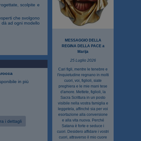
ogettate, scolpite e
esperti che svolgono
ne dà ad ogni modello
MESSAGGIO DELLA
REGINA DELLA PACE a
Marija
25 Luglio 2026
Cari figli, mentre le tenebre e
arocca
l'inquietudine regnano in molti
cuori, voi, figlioli, siate
sponibile in più
preghiera e le mie mani tese
d'amore. Mettete, figlioli, la
Sacra Scrittura in un posto
visibile nella vostra famiglia e
leggetela, affinché sia per voi
esortazione alla conversione
e alla vita nuova. Perché
a i dettagli
Satana è forte e seduce i
cuori. Desidero affidare i vostri
cuori, attraverso il mio cuore