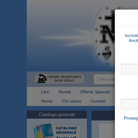
Iscrivi
Ancil
Libri
Novità
Offerte Speciali
Articoli Re
Home
Chi siamo
Contatti
Spedizioni
Catalogo generale
Prosegu