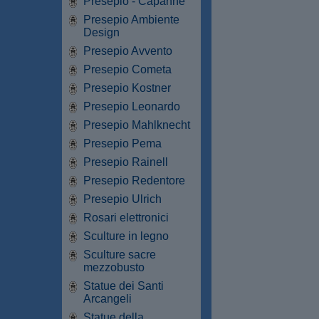
Presepio - Capanne
Presepio Ambiente
Design
Presepio Avvento
Presepio Cometa
Presepio Kostner
Presepio Leonardo
Presepio Mahlknecht
Presepio Pema
Presepio Rainell
Presepio Redentore
Presepio Ulrich
Rosari elettronici
Sculture in legno
Sculture sacre
mezzobusto
Statue dei Santi
Arcangeli
Statue della