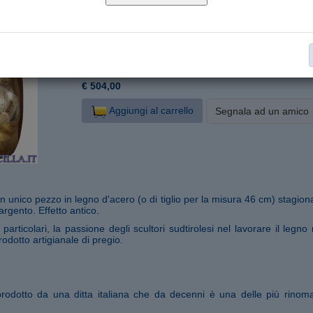
P796000-OA
Cod. articolo:
24 cm
Formato:
Legno d'acero
Materiale:
Natività
Collana:
€ 504,00
Aggiungi al carrello
Segnala ad un amico
 un unico pezzo in legno d'acero (o di tiglio per la misura 46 cm) stagio
rgento. Effetto antico.
articolari, la passione degli scultori sudtirolesi nel lavorare il legno
rodotto artigianale di pregio.
prodotto da una ditta italiana che da decenni è una delle più rinom