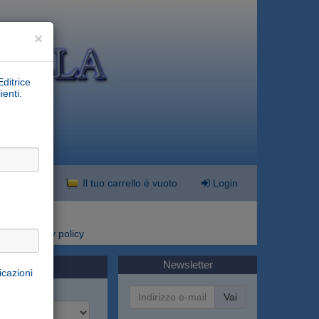
×
Editrice
ienti.
nzata
Il tuo carrello è vuoto
Login
i
Privacy policy
Newsletter
icazioni
Vai