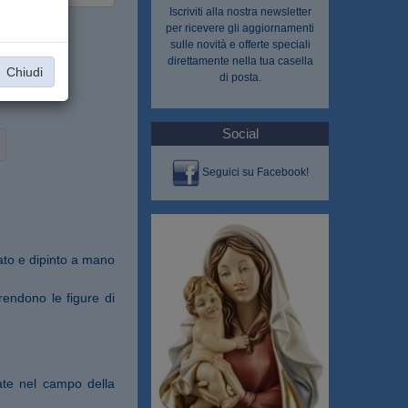
Iscriviti alla nostra
newsletter
per ricevere gli aggiornamenti
sulle novità e offerte speciali
direttamente nella tua casella
Chiudi
di posta.
Social
Seguici su Facebook!
nato e dipinto a mano
 rendono le figure di
ate nel campo della