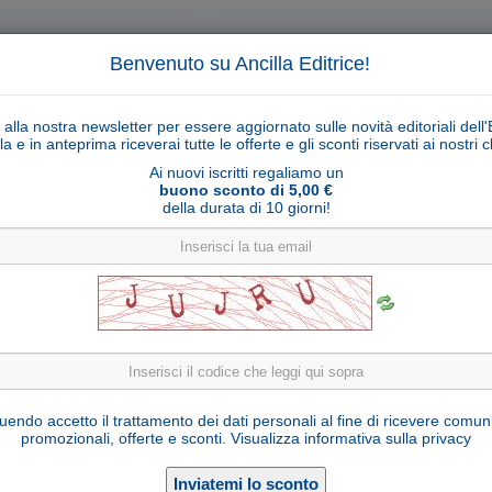
Benvenuto su Ancilla Editrice!
ti alla nostra newsletter per essere aggiornato sulle novità editoriali dell'
la e in anteprima riceverai tutte le offerte e gli sconti riservati ai nostri cl
Ai nuovi iscritti regaliamo un
buono sconto di 5,00 €
della durata di 10 giorni!
Cerca
Ricerca ava
ligiosi
Collane libri
Articoli religiosi
Pagamenti
Rivenditori
Solidarietà
Notizie
Link util
Natività Pema blocco oro zecchino e argento
endo accetto il trattamento dei dati personali al fine di ricevere comun
promozionali, offerte e sconti.
Visualizza informativa sulla privacy
Seleziona una variante