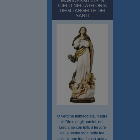
MARIA ASSUNTA IN
CIELO NELLA GLORIA
DEGLI ANGELI E DEI
SANTI
O Vergine Immacolata, Madre
di Dio e degli uomini, noi
crediamo con tutto il fervore
della nostra fede nella tua
assunzione trionfale in anima