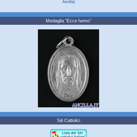
Ancilla)
Medaglia "Ecce homo"
Siti Cattolici