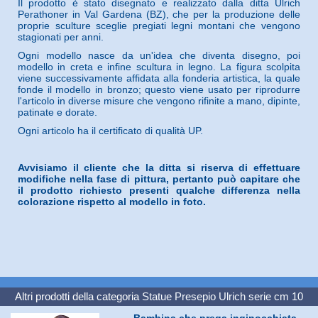
Il prodotto è stato disegnato e realizzato dalla ditta Ulrich
Perathoner in Val Gardena (BZ), che per la produzione delle
proprie sculture sceglie pregiati legni montani che vengono
stagionati per anni.
Ogni modello nasce da un'idea che diventa disegno, poi
modello in creta e infine scultura in legno. La figura scolpita
viene successivamente affidata alla fonderia artistica, la quale
fonde il modello in bronzo; questo viene usato per riprodurre
l'articolo in diverse misure che vengono rifinite a mano, dipinte,
patinate e dorate.
Ogni articolo ha il certificato di qualità UP.
Avvisiamo il cliente che la ditta si riserva di effettuare
modifiche nella fase di pittura, pertanto può capitare che
il prodotto richiesto presenti qualche differenza nella
colorazione rispetto al modello in foto.
Altri prodotti della categoria
Statue Presepio Ulrich serie cm 10
Bambina che prega inginocchiata