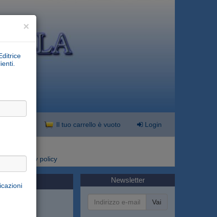
×
Editrice
ienti.
nzata
Il tuo carrello è vuoto
Login
i
Privacy policy
Newsletter
icazioni
Vai