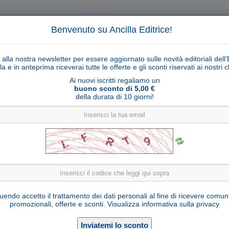
Benvenuto su Ancilla Editrice!
ti alla nostra newsletter per essere aggiornato sulle novità editoriali dell'
la e in anteprima riceverai tutte le offerte e gli sconti riservati ai nostri cl
Ai nuovi iscritti regaliamo un
buono sconto di 5,00 €
della durata di 10 giorni!
Cerca
Ricerca ava
ligiosi
Collane libri
Articoli religiosi
Pagamenti
Rivenditori
Solidarietà
Notizie
Link util
Pastore che prega Cometa serie 25 cm
endo accetto il trattamento dei dati personali al fine di ricevere comun
promozionali, offerte e sconti.
Visualizza informativa sulla privacy
U900012-C25
Cod. articolo:
Legno d'acero
Materiale: