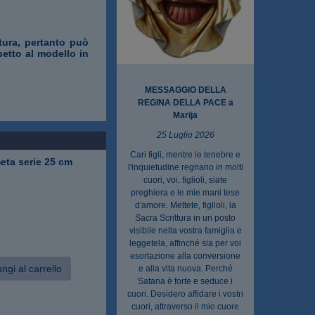
ttura, pertanto può
petto al modello in
MESSAGGIO DELLA
REGINA DELLA PACE a
Marija
25 Luglio 2026
Cari figli, mentre le tenebre e
eta serie 25 cm
l'inquietudine regnano in molti
cuori, voi, figlioli, siate
preghiera e le mie mani tese
d'amore. Mettete, figlioli, la
Sacra Scrittura in un posto
visibile nella vostra famiglia e
leggetela, affinché sia per voi
esortazione alla conversione
ngi al carrello
e alla vita nuova. Perché
Satana è forte e seduce i
cuori. Desidero affidare i vostri
cuori, attraverso il mio cuore