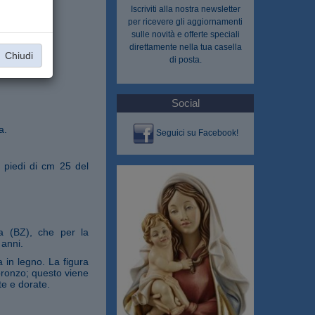
Iscriviti alla nostra
newsletter
per ricevere gli aggiornamenti
sulle novità e offerte speciali
direttamente nella tua casella
Chiudi
di posta.
Social
a.
Seguici su Facebook!
 piedi di cm 25 del
na (BZ), che per la
 anni.
 in legno. La figura
 bronzo; questo viene
te e dorate.