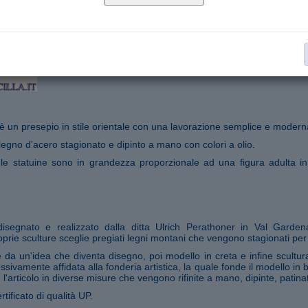
Statue Presepio Cometa serie cm 25
Collana:
€ 139,00
Aggiungi al carrello
Segnala ad un amico
è un presepio in stile orientale con una lavorazione semplice e modern
legno d'acero stagionato e dipinto a mano con colori a olio.
 le statuine sono in grandezza proporzionale ad una figura adulta in
 disegnato e realizzato dalla ditta Ulrich Perathoner in Val Garde
prie sculture sceglie pregiati legni montani che vengono stagionati per
da un'idea che diventa disegno, poi modello in creta e infine scultura
ssivamente affidata alla fonderia artistica, la quale fonde il modello in
 l'articolo in diverse misure che vengono rifinite a mano, dipinte, patina
rtificato di qualità UP.