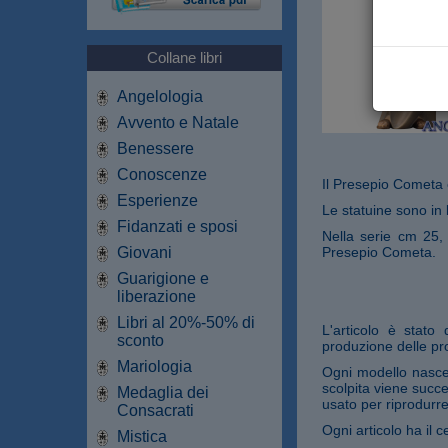
Collane libri
Angelologia
Avvento e Natale
Benessere
Conoscenze
Il Presepio Cometa 
Esperienze
Le statuine sono in 
Fidanzati e sposi
Nella serie cm 25,
Giovani
Presepio Cometa.
Guarigione e
liberazione
Libri al 20%-50% di
L'articolo è stato
sconto
produzione delle pro
Mariologia
Ogni modello nasce 
scolpita viene succe
Medaglia dei
usato per riprodurre
Consacrati
Ogni articolo ha il ce
Mistica