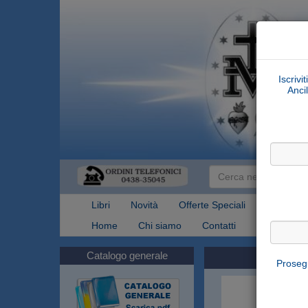
Iscrivi
Ancil
Libri
Novità
Offerte Speciali
Articoli Re
Home
Chi siamo
Contatti
Spedizioni
Catalogo generale
Prosegu