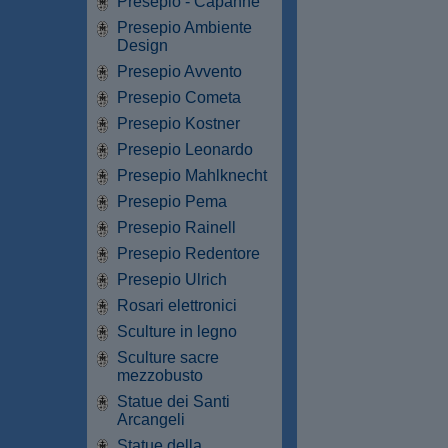
Presepio - Capanne
Presepio Ambiente
Design
Presepio Avvento
Presepio Cometa
Presepio Kostner
Presepio Leonardo
Presepio Mahlknecht
Presepio Pema
Presepio Rainell
Presepio Redentore
Presepio Ulrich
Rosari elettronici
Sculture in legno
Sculture sacre
mezzobusto
Statue dei Santi
Arcangeli
Statue della