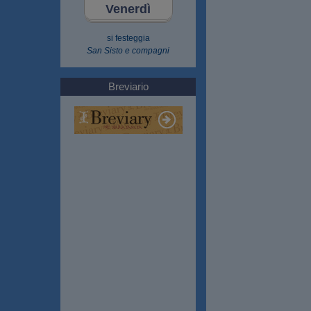
Venerdì
si festeggia
San Sisto e compagni
Breviario