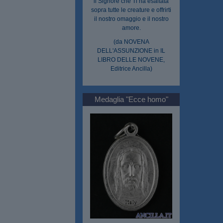
il Signore che Ti ha esaltata
sopra tutte le creature e offrirti
il nostro omaggio e il nostro
amore.
(da NOVENA
DELL'ASSUNZIONE in IL
LIBRO DELLE NOVENE,
Editrice Ancilla)
Medaglia "Ecce homo"