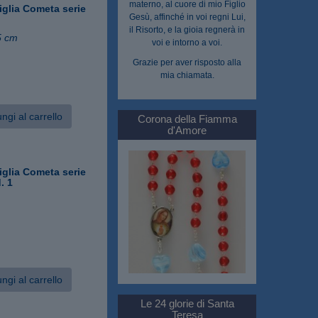
materno, al cuore di mio Figlio
glia Cometa serie
Gesù, affinché in voi regni Lui,
il Risorto, e la gioia regnerà in
5 cm
voi e intorno a voi.
Grazie per aver risposto alla
mia chiamata.
ngi al carrello
Corona della Fiamma
d'Amore
glia Cometa serie
. 1
ngi al carrello
Le 24 glorie di Santa
Teresa