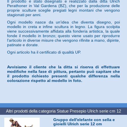
Il prodotto è stato disegnato e realizzato dalla ditta Ulrich
Perathoner in Val Gardena (BZ), che per la produzione delle
proprie sculture sceglie pregiati legni montani che vengono
stagionati per anni.
Ogni modello nasce da un'idea che diventa disegno, poi
modello in creta e infine scultura in legno. La figura scolpita
viene successivamente affidata alla fonderia artistica, la quale
fonde il modello in bronzo; questo viene usato per riprodurre
l'articolo in diverse misure che vengono rifinite a mano, dipinte,
patinate e dorate.
Ogni articolo ha il certificato di qualità UP.
Avvisiamo il cliente che la ditta si riserva di effettuare
modifiche nella fase di pittura, pertanto può capitare che
il prodotto richiesto presenti qualche differenza nella
colorazione rispetto al modello in foto.
Altri prodotti della categoria
Statue Presepio Ulrich serie cm 12
Gruppo dell'elefante con sella e
gioielli Ulrich serie 12 cm