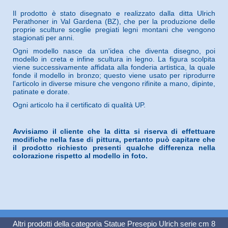
Il prodotto è stato disegnato e realizzato dalla ditta Ulrich
Perathoner in Val Gardena (BZ), che per la produzione delle
proprie sculture sceglie pregiati legni montani che vengono
stagionati per anni.
Ogni modello nasce da un'idea che diventa disegno, poi
modello in creta e infine scultura in legno. La figura scolpita
viene successivamente affidata alla fonderia artistica, la quale
fonde il modello in bronzo; questo viene usato per riprodurre
l'articolo in diverse misure che vengono rifinite a mano, dipinte,
patinate e dorate.
Ogni articolo ha il certificato di qualità UP.
Avvisiamo il cliente che la ditta si riserva di effettuare
modifiche nella fase di pittura, pertanto può capitare che
il prodotto richiesto presenti qualche differenza nella
colorazione rispetto al modello in foto.
Altri prodotti della categoria
Statue Presepio Ulrich serie cm 8