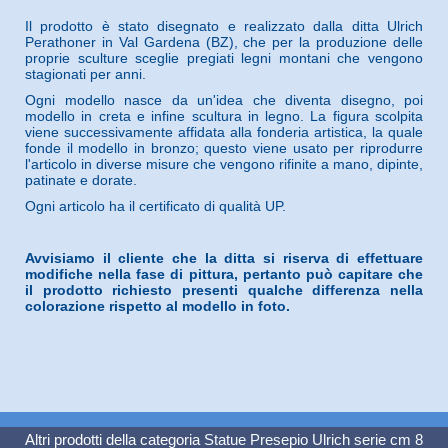
Il prodotto è stato disegnato e realizzato dalla ditta Ulrich
Perathoner in Val Gardena (BZ), che per la produzione delle
proprie sculture sceglie pregiati legni montani che vengono
stagionati per anni.
Ogni modello nasce da un'idea che diventa disegno, poi
modello in creta e infine scultura in legno. La figura scolpita
viene successivamente affidata alla fonderia artistica, la quale
fonde il modello in bronzo; questo viene usato per riprodurre
l'articolo in diverse misure che vengono rifinite a mano, dipinte,
patinate e dorate.
Ogni articolo ha il certificato di qualità UP.
Avvisiamo il cliente che la ditta si riserva di effettuare
modifiche nella fase di pittura, pertanto può capitare che
il prodotto richiesto presenti qualche differenza nella
colorazione rispetto al modello in foto.
Altri prodotti della categoria
Statue Presepio Ulrich serie cm 8