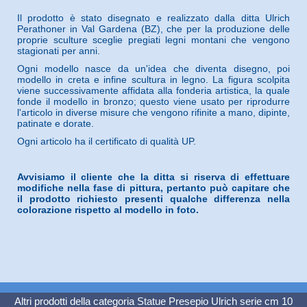
Il prodotto è stato disegnato e realizzato dalla ditta Ulrich
Perathoner in Val Gardena (BZ), che per la produzione delle
proprie sculture sceglie pregiati legni montani che vengono
stagionati per anni.
Ogni modello nasce da un'idea che diventa disegno, poi
modello in creta e infine scultura in legno. La figura scolpita
viene successivamente affidata alla fonderia artistica, la quale
fonde il modello in bronzo; questo viene usato per riprodurre
l'articolo in diverse misure che vengono rifinite a mano, dipinte,
patinate e dorate.
Ogni articolo ha il certificato di qualità UP.
Avvisiamo il cliente che la ditta si riserva di effettuare
modifiche nella fase di pittura, pertanto può capitare che
il prodotto richiesto presenti qualche differenza nella
colorazione rispetto al modello in foto.
Altri prodotti della categoria
Statue Presepio Ulrich serie cm 10